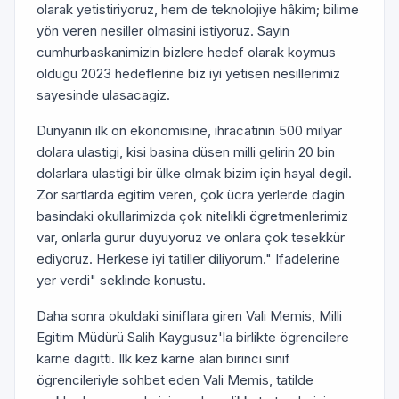
olarak yetistiriyoruz, hem de teknolojiye hâkim; bilime
yön veren nesiller olmasini istiyoruz. Sayin
cumhurbaskanimizin bizlere hedef olarak koymus
oldugu 2023 hedeflerine biz iyi yetisen nesillerimiz
sayesinde ulasacagiz.
Dünyanin ilk on ekonomisine, ihracatinin 500 milyar
dolara ulastigi, kisi basina düsen milli gelirin 20 bin
dolarlara ulastigi bir ülke olmak bizim için hayal degil.
Zor sartlarda egitim veren, çok ücra yerlerde dagin
basindaki okullarimizda çok nitelikli ögretmenlerimiz
var, onlarla gurur duyuyoruz ve onlara çok tesekkür
ediyoruz. Herkese iyi tatiller diliyorum." Ifadelerine
yer verdi" seklinde konustu.
Daha sonra okuldaki siniflara giren Vali Memis, Milli
Egitim Müdürü Salih Kaygusuz'la birlikte ögrencilere
karne dagitti. Ilk kez karne alan birinci sinif
ögrencileriyle sohbet eden Vali Memis, tatilde