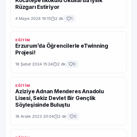
Kocatepe İlkokulu Okullarda İyilik
Rüzgarı Estiriyor
4 Mayıs 2024 19:15
2 dk
1
EĞİTİM
Erzurum’da Öğrencilerle eTwinning
Projesi!
18 Şubat 2024 15:24
2 dk
0
EĞİTİM
Aziziye Adnan Menderes Anadolu
Lisesi, Sekiz Devlet Bir Gençlik
Söyleşisinde Buluştu
18 Aralık 2023 20:04
2 dk
0