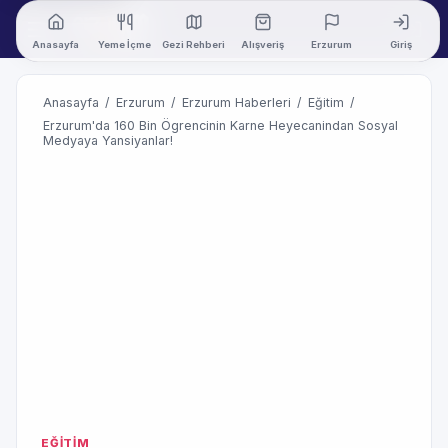
Anasayfa
Yeme İçme
Gezi Rehberi
Alışveriş
Erzurum
Giriş
Anasayfa
/
Erzurum
/
Erzurum Haberleri
/
Eğitim
/
Erzurum'da 160 Bin Ögrencinin Karne Heyecanindan Sosyal
Medyaya Yansiyanlar!
EĞİTİM