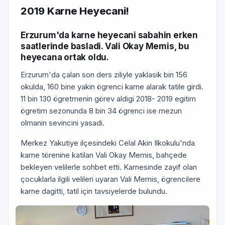
2019 Karne Heyecani!
Erzurum'da karne heyecani sabahin erken
saatlerinde basladi. Vali Okay Memis, bu
heyecana ortak oldu.
Erzurum'da çalan son ders ziliyle yaklasik bin 156
okulda, 160 bine yakin ögrenci karne alarak tatile girdi.
11 bin 130 ögretmenin görev aldigi 2018- 2019 egitim
ögretim sezonunda 8 bin 34 ögrenci ise mezun
olmanin sevincini yasadi.
Merkez Yakutiye ilçesindeki Celal Akin Ilkokulu'nda
karne törenine katilan Vali Okay Memis, bahçede
bekleyen velilerle sohbet etti. Karnesinde zayif olan
çocuklarla ilgili velileri uyaran Vali Memis, ögrencilere
karne dagitti, tatil için tavsiyelerde bulundu.