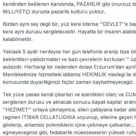
kendinden beklenen karsisinda, PAZARLIK gibi onursuz bi
MILLIYETÇI durusta pazarlik kültürü yoktur.
Bizden ayni sey degil bir, yüz kere istense ''DEVLET''e bagl
kere ayni durusu sergiletecektir. Hayatta bir insanin al
kalabilmektir.
Yaklasik 5 aydir nerdeyse her gün telefonla aranip bize bildi
beklentileri-yakistirmalari ve bazi çevrelerin korkulari '' 
asilsizdir. Herhangi bir nedenden dolayi Erzurum'dan ayri
Memleketimize hizmetteki iddiamiz HEKIMLIK meslegi ile 
konusunda duyarliligimizi hiçbir zaman kaybetmeyecegiz.
Tek yüce yasasi kendi çikarlari ve esenlikleri olan; ve
sergilenen durusu ve alinacak sonucu kapali kapilar ardin
''HEZIMET'' ortaya çikmayinca, elleri çatlayana kadar al
ragmen ITIBAR CELLATLIGINA soyunup, ellerine geçen her
gösterip, anlamsiz polemiklerin içine çekmeye çalisanlar...
egmeyecegimiz gibi, fedakarlik müessesesinin yüksek ruhu