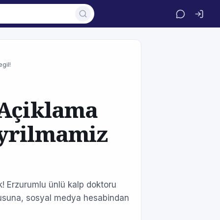
gil!
 Açiklama
Ayrilmamiz
! Erzurumlu ünlü kalp doktoru
sorusuna, sosyal medya hesabindan