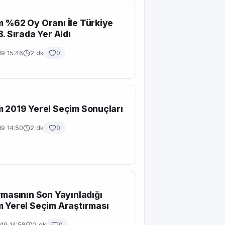
 %62 Oy Oranı İle Türkiye
8. Sırada Yer Aldı
19 15:46
2 dk
0
 2019 Yerel Seçim Sonuçları
19 14:50
2 dk
0
rmasının Son Yayınladığı
 Yerel Seçim Araştırması
19 14:58
2 dk
0