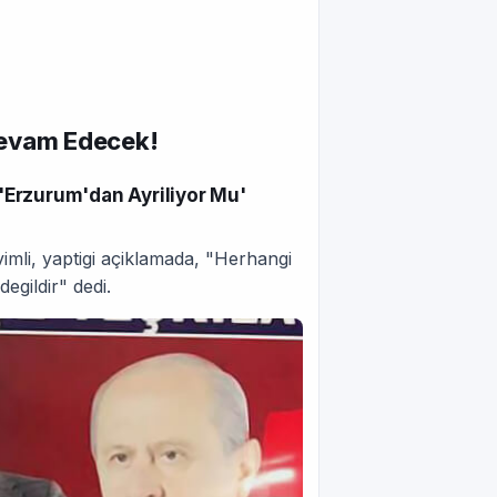
Devam Edecek!
 'Erzurum'dan Ayriliyor Mu'
mli, yaptigi açiklamada, "Herhangi
gildir" dedi.