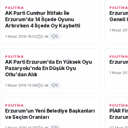
POLİTİKA
POLİTİKA
AK Parti Cumhur İttifakı İle
Erzurum
Erzurum'da 14 İlçede Oyunu
Geneli 
Artırırken 4 İlçede Oy Kaybetti
1 Nisan 20
1 Nisan 2019 16:52
2 dk
0
POLİTİKA
POLİTİKA
AK Parti Erzurum'da En Yüksek Oyu
Erzurum
Pazaryolu'nda En Düşük Oyu
1 Nisan 20
Oltu'dan Aldı
1 Nisan 2019 15:08
2 dk
0
POLİTİKA
POLİTİKA
Erzurum'un Yeni Belediye Başkanları
PİAR Fi
ve Seçim Oranları
Erzurum
1 Nisan 2019 14:25
2 dk
0
27 Mart 20