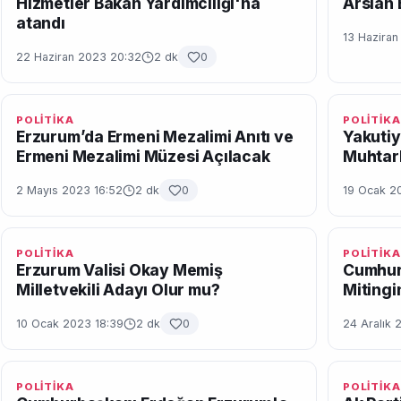
Hizmetler Bakan Yardımcılığı'na
Arslan
atandı
13 Hazira
22 Haziran 2023 20:32
2 dk
0
POLİTİKA
POLİTİKA
Erzurum’da Ermeni Mezalimi Anıtı ve
Yakutiy
Ermeni Mezalimi Müzesi Açılacak
Muhtarl
2 Mayıs 2023 16:52
2 dk
0
19 Ocak 20
POLİTİKA
POLİTİKA
Erzurum Valisi Okay Memiş
Cumhur
Milletvekili Adayı Olur mu?
Mitingi
10 Ocak 2023 18:39
2 dk
0
24 Aralık 
POLİTİKA
POLİTİKA