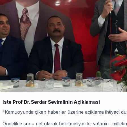
Iste Prof Dr. Serdar Sevimlinin Açiklamasi
"Kamuoyunda çikan haberler üzerine açiklama ihtiyaci du
Öncelikle sunu net olarak belirtmeliyim ki; vatanini, millet