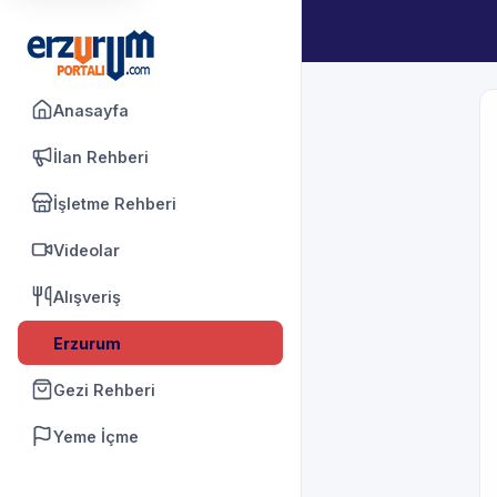
Anasayfa
İlan Rehberi
İşletme Rehberi
Videolar
Alışveriş
Erzurum
Gezi Rehberi
Yeme İçme