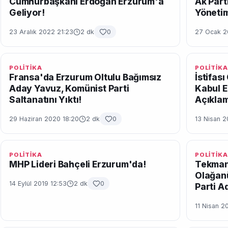
Cumhurbaşkanı Erdoğan Erzurum'a
Ak Part
Geliyor!
Yönetim
23 Aralık 2022 21:23
2 dk
0
27 Ocak 2
POLİTİKA
POLİTİKA
Fransa'da Erzurum Oltulu Bağımsız
İstifas
Aday Yavuz, Komünist Parti
Kabul E
Saltanatını Yıktı!
Açıkla
29 Haziran 2020 18:20
2 dk
0
13 Nisan 2
POLİTİKA
POLİTİKA
MHP Lideri Bahçeli Erzurum'da!
Tekman 
Olağanü
14 Eylül 2019 12:53
2 dk
0
Parti A
11 Nisan 2