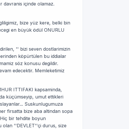
r davranis içinde olamaz.
iligimiz, bize yüz kere, belki bin
abilecegi en büyük ödül ONURLU
rilen, '' bizi seven dostlarimizin
üzerinden köpürtülen bu iddialar
lmamiz söz konusu degildir.
devam edecektir. Memleketimiz
 CUMHUR ITTIFAKI kapsaminda,
da küçümseyip, umut ettikleri
kislayanlar... Suskunlugumuza
 firsatta bize aba altindan sopa
 Hiç bir tehdite boyun
 olan ''DEVLET''çi durus, size