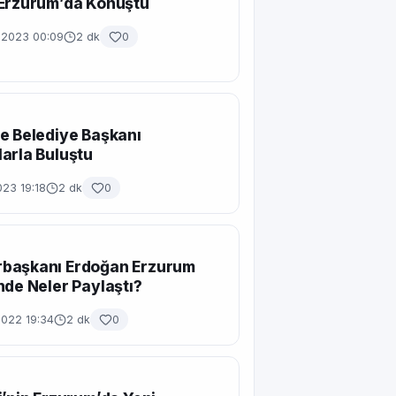
 Erzurum’da Konuştu
n 2023 00:09
2 dk
0
e Belediye Başkanı
arla Buluştu
23 19:18
2 dk
0
başkanı Erdoğan Erzurum
nde Neler Paylaştı?
2022 19:34
2 dk
0