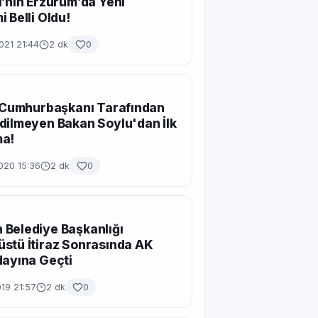
i’nin Erzurum’da Yeni
i Belli Oldu!
021 21:44
2 dk
0
ı Cumhurbaşkanı Tarafından
dilmeyen Bakan Soylu'dan İlk
ma!
020 15:36
2 dk
0
Belediye Başkanlığı
stü İtiraz Sonrasında AK
dayına Geçti
019 21:57
2 dk
0