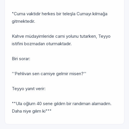
"Cuma vaktidir herkes bir teleşla Cumayı kılmağa
gitmektedir.
Kahve müdayimleride cami yolunu tutarken, Teyyo
istifini bozmadan oturmaktadır.
Biri sorar:
''Pehlivan sen camiye gelmir misen?''
Teyyo yanıt verir:
""Ula oğlum 40 sene gıldım bir randıman alamadım.
Daha niye gılım ki"""