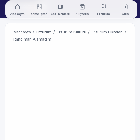
Anasayfa
Yeme İçme
Gezi Rehberi
Alışveriş
Erzurum
Giriş
Anasayfa
/
Erzurum
/
Erzurum Kültürü
/
Erzurum Fıkraları
/
Randıman Alamadım