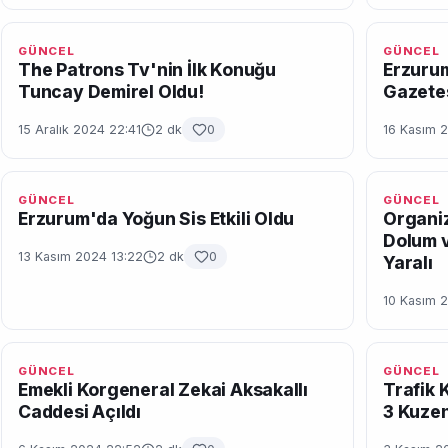
GÜNCEL
GÜNCEL
The Patrons Tv'nin İlk Konuğu
Erzurum
Tuncay Demirel Oldu!
Gazetes
15 Aralık 2024 22:41
2 dk
0
16 Kasım 
GÜNCEL
GÜNCEL
Erzurum'da Yoğun Sis Etkili Oldu
Organiz
Dolum v
13 Kasım 2024 13:22
2 dk
0
Yaralı
10 Kasım 
GÜNCEL
GÜNCEL
Emekli Korgeneral Zekai Aksakallı
Trafik 
Caddesi Açıldı
3 Kuzen