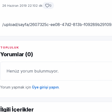
26 Haziran 2019 22:10
2 dk
0
/upload/sayfa/2607325c-ee08-47d2-813b-f09289b29109.
TOPLULUK
Yorumlar (
0
)
Henüz yorum bulunmuyor.
Yorum yapmak için
Üye girişi yapın
.
İlgili İçerikler