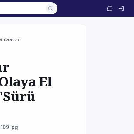
ü Yöneticisi'
ar
Olaya El
 'Sürü
109.jpg