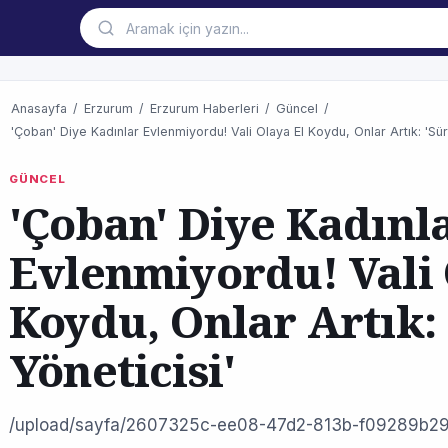
Anasayfa
/
Erzurum
/
Erzurum Haberleri
/
Güncel
/
'Çoban' Diye Kadınlar Evlenmiyordu! Vali Olaya El Koydu, Onlar Artık: 'Sür
GÜNCEL
'Çoban' Diye Kadınl
Evlenmiyordu! Vali 
Koydu, Onlar Artık:
Yöneticisi'
/upload/sayfa/2607325c-ee08-47d2-813b-f09289b29