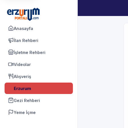
Anasayfa
İlan Rehberi
İşletme Rehberi
Videolar
Alışveriş
Erzurum
Gezi Rehberi
Yeme İçme