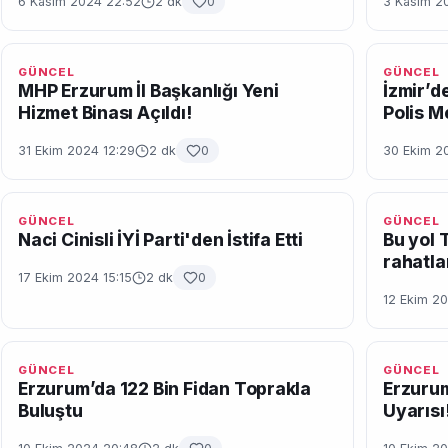
6 Kasım 2024 22:52
2 dk
0
3 Kasım 2
GÜNCEL
GÜNCEL
MHP Erzurum İl Başkanlığı Yeni
İzmir’de
Hizmet Binası Açıldı!
Polis M
31 Ekim 2024 12:29
2 dk
0
30 Ekim 2
GÜNCEL
GÜNCEL
Naci Cinisli İYİ Parti'den İstifa Etti
Bu yol 
rahatla
17 Ekim 2024 15:15
2 dk
0
12 Ekim 20
GÜNCEL
GÜNCEL
Erzurum’da 122 Bin Fidan Toprakla
Erzurum
Buluştu
Uyarısı