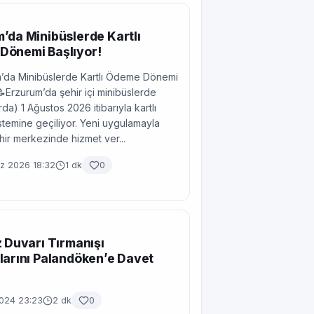
’da Minibüslerde Kartlı
Dönemi Başlıyor!
’da Minibüslerde Kartlı Ödeme Dönemi
📝Erzurum’da şehir içi minibüslerde
da) 1 Ağustos 2026 itibarıyla kartlı
temine geçiliyor. Yeni uygulamayla
ehir merkezinde hizmet ver...
 2026 18:32
1 dk
0
z Duvarı Tırmanışı
larını Palandöken’e Davet
2024 23:23
2 dk
0