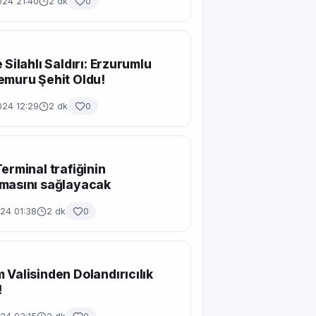
024 21:40
2 dk
0
 Silahlı Saldırı: Erzurumlu
emuru Şehit Oldu!
024 12:29
2 dk
0
Terminal trafiğinin
masını sağlayacak
24 01:38
2 dk
0
 Valisinden Dolandırıcılık
!