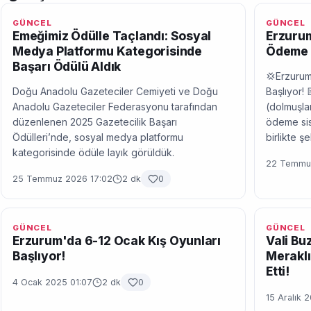
GÜNCEL
GÜNCEL
Emeğimiz Ödülle Taçlandı: Sosyal
Erzurum
Medya Platformu Kategorisinde
Ödeme 
Başarı Ödülü Aldık
💢Erzurum
Doğu Anadolu Gazeteciler Cemiyeti ve Doğu
Başlıyor! 
Anadolu Gazeteciler Federasyonu tarafından
(dolmuşlar
düzenlenen 2025 Gazetecilik Başarı
ödeme sis
Ödülleri’nde, sosyal medya platformu
birlikte ş
kategorisinde ödüle layık görüldük.
22 Temmuz
25 Temmuz 2026 17:02
2 dk
0
GÜNCEL
GÜNCEL
Erzurum'da 6-12 Ocak Kış Oyunları
Vali Bu
Başlıyor!
Meraklı
Etti!
4 Ocak 2025 01:07
2 dk
0
15 Aralık 