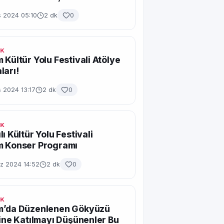
s 2024 05:10
2 dk
0
IK
 Kültür Yolu Festivali Atölye
ları!
 2024 13:17
2 dk
0
IK
ı Kültür Yolu Festivali
m Konser Programı
 2024 14:52
2 dk
0
IK
m’da Düzenlenen Gökyüzü
ğine Katılmayı Düşünenler Bu