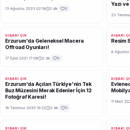
Yazı ve 
13 Ağustos 2023 02:19
2 dk
0
23 Temmuz
DIŞARI ÇIK
DIŞARI Ç
Erzurum'da Geleneksel Macera
Resim S
Offroad Oyunları!
6 Ağustos
17 Eylül 2021 17:08
2 dk
0
DIŞARI ÇIK
DIŞARI Ç
Erzurum'da Açılan Türkiye'nin Tek
Evlenec
Buz Müzesini Merak Edenler İçin 12
Mobilya
Fotoğraf Karesi!
11 Mart 20
16 Temmuz 2020 19:22
2 dk
0
DIŞARI ÇIK
DIŞARI Ç