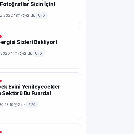
Fotoğraflar Sizin İçin!
 2022 18:17
2 dk
0
IK
ergisi Sizleri Bekliyor!
 2020 14:17
2 dk
0
IK
ek Evini Yenileyecekler
 Sektörü Bu Fuarda!
20 13:19
2 dk
0
IK