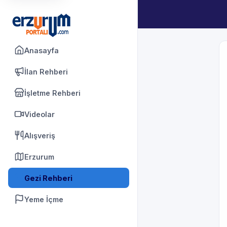
Anasayfa
İlan Rehberi
İşletme Rehberi
Videolar
Alışveriş
Erzurum
Gezi Rehberi
Yeme İçme