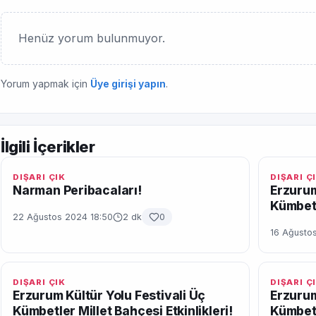
Henüz yorum bulunmuyor.
Yorum yapmak için
Üye girişi yapın
.
İlgili İçerikler
DIŞARI ÇIK
DIŞARI Ç
Narman Peribacaları!
Erzurum
Kümbetl
22 Ağustos 2024 18:50
2 dk
0
16 Ağustos
DIŞARI ÇIK
DIŞARI Ç
Erzurum Kültür Yolu Festivali Üç
Erzurum
Kümbetler Millet Bahçesi Etkinlikleri!
Kümbetl