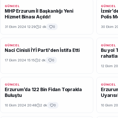
GÜNCEL
GÜNCEL
MHP Erzurum İl Başkanlığı Yeni
İzmir’de
Hizmet Binası Açıldı!
Polis M
31 Ekim 2024 12:29
2 dk
0
30 Ekim 2
GÜNCEL
GÜNCEL
Naci Cinisli İYİ Parti'den İstifa Etti
Bu yol 
rahatla
17 Ekim 2024 15:15
2 dk
0
12 Ekim 20
GÜNCEL
GÜNCEL
Erzurum’da 122 Bin Fidan Toprakla
Erzurum
Buluştu
Uyarısı
10 Ekim 2024 20:48
2 dk
0
10 Ekim 20