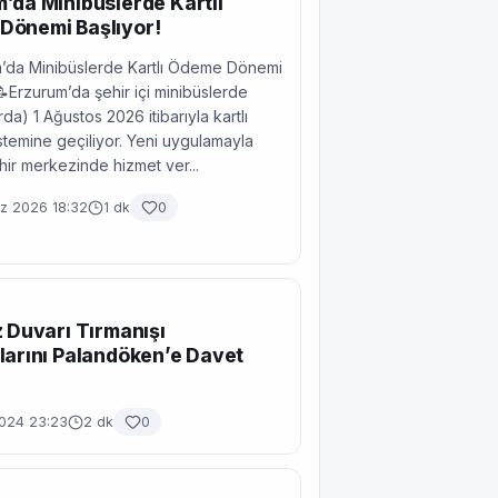
’da Minibüslerde Kartlı
Dönemi Başlıyor!
’da Minibüslerde Kartlı Ödeme Dönemi
📝Erzurum’da şehir içi minibüslerde
da) 1 Ağustos 2026 itibarıyla kartlı
temine geçiliyor. Yeni uygulamayla
ehir merkezinde hizmet ver...
 2026 18:32
1 dk
0
z Duvarı Tırmanışı
larını Palandöken’e Davet
2024 23:23
2 dk
0