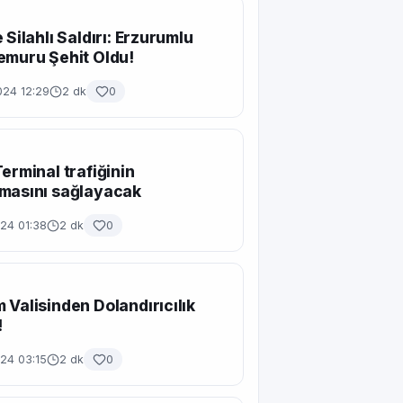
 Silahlı Saldırı: Erzurumlu
emuru Şehit Oldu!
024 12:29
2 dk
0
Terminal trafiğinin
masını sağlayacak
24 01:38
2 dk
0
 Valisinden Dolandırıcılık
!
24 03:15
2 dk
0