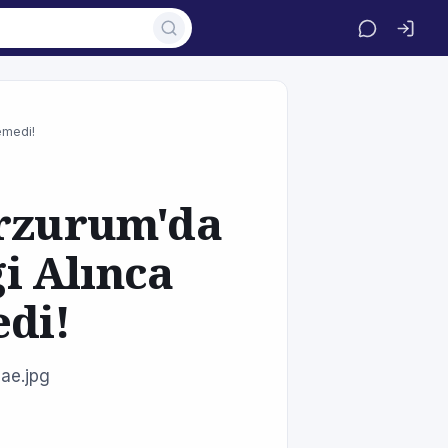
yemedi!
Erzurum'da
gi Alınca
edi!
ae.jpg