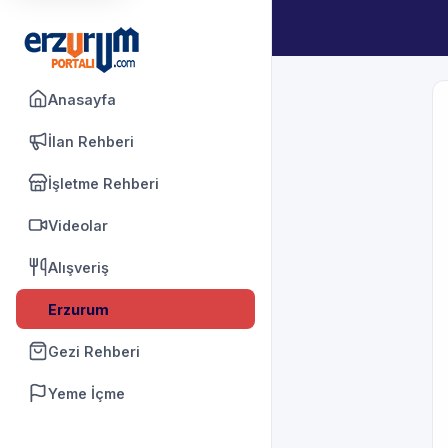
Anasayfa
İlan Rehberi
İşletme Rehberi
Videolar
Alışveriş
Erzurum
Gezi Rehberi
Yeme İçme