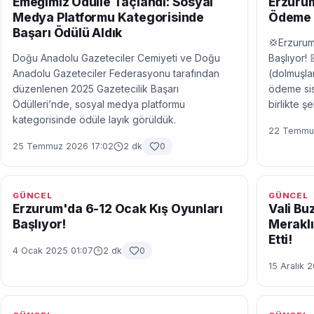
Emeğimiz Ödülle Taçlandı: Sosyal
Erzurum
Medya Platformu Kategorisinde
Ödeme 
Başarı Ödülü Aldık
💢Erzurum
Doğu Anadolu Gazeteciler Cemiyeti ve Doğu
Başlıyor! 
Anadolu Gazeteciler Federasyonu tarafından
(dolmuşlar
düzenlenen 2025 Gazetecilik Başarı
ödeme sis
Ödülleri’nde, sosyal medya platformu
birlikte ş
kategorisinde ödüle layık görüldük.
22 Temmuz
25 Temmuz 2026 17:02
2 dk
0
GÜNCEL
GÜNCEL
Erzurum'da 6-12 Ocak Kış Oyunları
Vali Bu
Başlıyor!
Meraklı
Etti!
4 Ocak 2025 01:07
2 dk
0
15 Aralık 