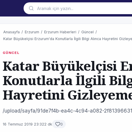
Anasayfa
/
Erzurum
/
Erzurum Haberleri
/
Güncel
/
Katar Büyükelçisi Erzurum'da Konutlarla İlgili Bilgi Alınca Hayretini Gizle
GÜNCEL
Katar Büyükelçisi 
Konutlarla İlgili Bil
Hayretini Gizleyem
/upload/sayfa/91de7f4b-ea4c-4c94-a082-2f81396631
16 Temmuz 2019 23:32
2 dk
0