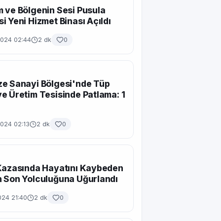
 ve Bölgenin Sesi Pusula
i Yeni Hizmet Binası Açıldı
2024 02:44
2 dk
0
e Sanayi Bölgesi'nde Tüp
e Üretim Tesisinde Patlama: 1
2024 02:13
2 dk
0
Kazasında Hayatını Kaybeden
 Son Yolculuğuna Uğurlandı
024 21:40
2 dk
0