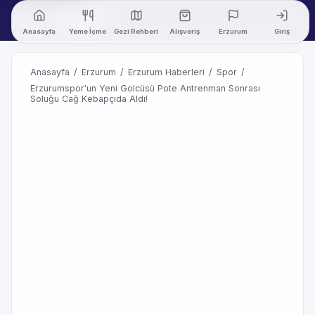
Anasayfa
Yeme İçme
Gezi Rehberi
Alışveriş
Erzurum
Giriş
Anasayfa
/
Erzurum
/
Erzurum Haberleri
/
Spor
/
Erzurumspor'un Yeni Golcüsü Pote Antrenman Sonrası
Soluğu Cağ Kebapçıda Aldı!