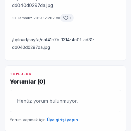
dd040d0297da.jpg
18 Temmuz 2019 12:28
2 dk
0
/upload/sayfa/eaf41c7b-1314-4c0f-ad31-
dd040d0297da.jpg
TOPLULUK
Yorumlar (
0
)
Henüz yorum bulunmuyor.
Yorum yapmak için
Üye girişi yapın
.