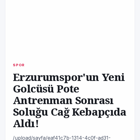
SPOR
Erzurumspor'un Yeni
Golcüsü Pote
Antrenman Sonrası
Soluğu Cağ Kebapçıda
Aldı!
/upload/sayfa/eaf41c7b-1314-4c0f-ad31-