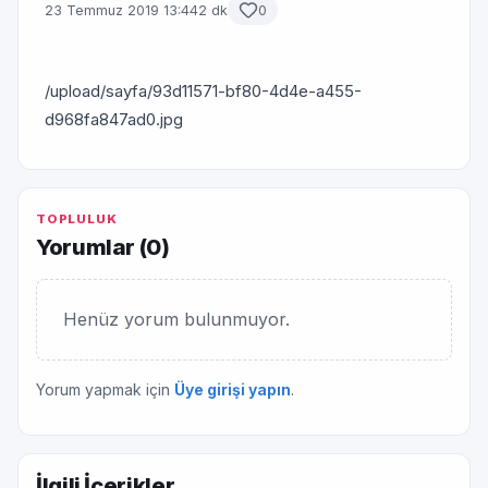
23 Temmuz 2019 13:44
2 dk
0
/upload/sayfa/93d11571-bf80-4d4e-a455-
d968fa847ad0.jpg
TOPLULUK
Yorumlar (
0
)
Henüz yorum bulunmuyor.
Yorum yapmak için
Üye girişi yapın
.
İlgili İçerikler