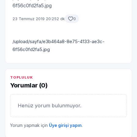
6f56c0fd2fa5.jpg
23 Temmuz 2019 20:25
2 dk
0
/upload/sayfa/e3b464a8-8e75-4133-ae3c-
6f56c0fd2fa5.jpg
TOPLULUK
Yorumlar (
0
)
Henüz yorum bulunmuyor.
Yorum yapmak için
Üye girişi yapın
.