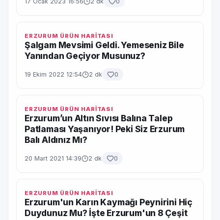
17 Ocak 2023 16:56
2 dk
0
ERZURUM ÜRÜN HARİTASI
Şalgam Mevsimi Geldi. Yemeseniz Bile
Yanından Geçiyor Musunuz?
19 Ekim 2022 12:54
2 dk
0
ERZURUM ÜRÜN HARİTASI
Erzurum’un Altın Sıvısı Balına Talep
Patlaması Yaşanıyor! Peki Siz Erzurum
Balı Aldınız Mı?
20 Mart 2021 14:39
2 dk
0
ERZURUM ÜRÜN HARİTASI
Erzurum'un Karın Kaymağı Peynirini Hiç
Duydunuz Mu? İşte Erzurum'un 8 Çeşit