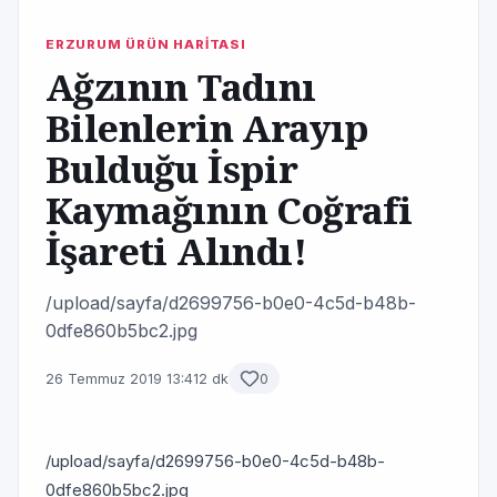
ERZURUM ÜRÜN HARİTASI
Ağzının Tadını
Bilenlerin Arayıp
Bulduğu İspir
Kaymağının Coğrafi
İşareti Alındı!
/upload/sayfa/d2699756-b0e0-4c5d-b48b-
0dfe860b5bc2.jpg
26 Temmuz 2019 13:41
2 dk
0
/upload/sayfa/d2699756-b0e0-4c5d-b48b-
0dfe860b5bc2.jpg