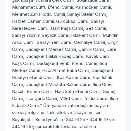
Şükrüpaşa Mustafa Çelik Camii, Solakzade Camii,
Muhammet Lütfü Efendi Camii, Palandöken Camii,
Mehmet Zahit Kotku Camii, Sanayi Siteler Camii,
Hazreti Osman Camii, Gürcükapı Camii, Sanayi
Keresteciler Camii, Halit Paşa Camii, Gez Camii,
Sanayi Yıldırım Beyazıt Camii, Hilalkent Camii, Muhittin
Arabi Camii, Sanayi Yeni Camii, Cemaliye Camii, Çırçır
Camii, Dadaşkent Merkez Camii, Çamlık Camii, Dere
Camii, Dadaşkent Bilali Habeş Camii, Kavak Camii,
Köşk Camii, Dadaşkent Vehbi Efendi Camii, Ilıca
Merkez Camii, Hacı Ahmet Baba Camii, Dadaşkent
Hüseyin Efendi Camii, Ilıca Adalar Camii, Ebu İshak
Camii, Dadaşkent Mustafa Bakan Camii, Ilıca Ömer
Nasuhi Bilmen Camii, Hacı Salih Efendi Camii, Güneş
Camii, Ilıca Çarşı Camii, Millet Camii, Yıldız Camii, Ilıca
Fidanlık Camii.” Öte yandan vatandaşların bayram
süreciyle ilgili her türlü dilek ve şikâyetleri için
Büyükşehir Belediyesi'nin (344 16 25 - 344 16 19 ve
444 16 25); numaralı telefonlarına rahatlıkla