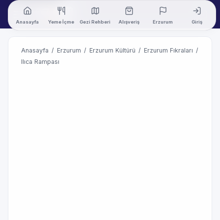
Anasayfa
Yeme İçme
Gezi Rehberi
Alışveriş
Erzurum
Giriş
Anasayfa
/
Erzurum
/
Erzurum Kültürü
/
Erzurum Fıkraları
/
Ilıca Rampası