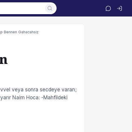
ip Bennen Gahacahsiz
en
evvel veya sonra secdeye varan;
uyarır Naim Hoca: -Mahfildeki