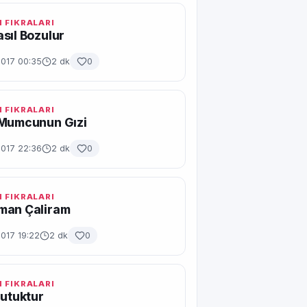
 FIKRALARI
sıl Bozulur
2017 00:35
2 dk
0
 FIKRALARI
 Mumcunun Gızi
2017 22:36
2 dk
0
 FIKRALARI
man Çaliram
017 19:22
2 dk
0
 FIKRALARI
Nutuktur