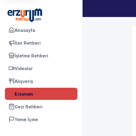
Anasayfa
İlan Rehberi
İşletme Rehberi
Videolar
Alışveriş
Erzurum
Gezi Rehberi
Yeme İçme