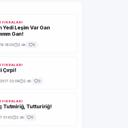
 FIKRALARI
 Yedi Leşim Var Gan
mmm Gan!
19 18:00
2 dk
0
 FIKRALARI
 Çırpi!
2017 02:08
2 dk
0
 FIKRALARI
ç Tutmiriğ, Tuttuririğ!
7 01:42
2 dk
0