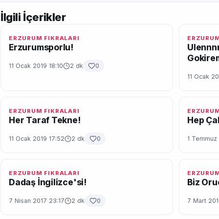
İlgili İçerikler
ERZURUM FIKRALARI
ERZURUM
Erzurumsporlu!
Ulennnn
Gokire
11 Ocak 2019 18:10
2 dk
0
11 Ocak 20
ERZURUM FIKRALARI
ERZURUM
Her Taraf Tekne!
Hep Çali
11 Ocak 2019 17:52
2 dk
0
1 Temmuz 
ERZURUM FIKRALARI
ERZURUM
Dadaş İngilizce'si!
Biz Oru
7 Nisan 2017 23:17
2 dk
0
7 Mart 201