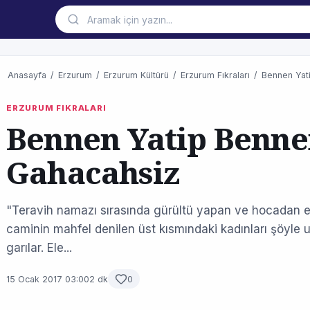
Anasayfa
/
Erzurum
/
Erzurum Kültürü
/
Erzurum Fıkraları
/
Bennen Yat
ERZURUM FIKRALARI
Bennen Yatip Benn
Gahacahsiz
"Teravih namazı sırasında gürültü yapan ve hocadan 
caminin mahfel denilen üst kısmındaki kadınları şöyle 
garılar. Ele...
15 Ocak 2017 03:00
2 dk
0