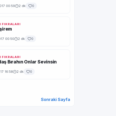
017 00:59
2 dk
0
 FIKRALARI
İşirem
017 00:50
2 dk
0
 FIKRALARI
aş Bırahın Onlar Sevinsin
17 16:58
2 dk
0
Sonraki Sayfa