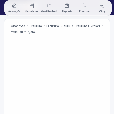
Anasayfa
Yeme İçme
Gezi Rehberi
Alışveriş
Erzurum
Giriş
Anasayfa
/
Erzurum
/
Erzurum Kültürü
/
Erzurum Fıkraları
/
Yolcusu muyam?