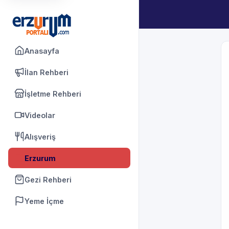
Anasayfa
İlan Rehberi
İşletme Rehberi
Videolar
Alışveriş
Erzurum
Gezi Rehberi
Yeme İçme