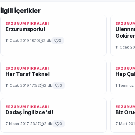
İlgili İçerikler
ERZURUM FIKRALARI
ERZURUM
Erzurumsporlu!
Ulennnn
Gokire
11 Ocak 2019 18:10
2 dk
0
11 Ocak 20
ERZURUM FIKRALARI
ERZURUM
Her Taraf Tekne!
Hep Çali
11 Ocak 2019 17:52
2 dk
0
1 Temmuz 
ERZURUM FIKRALARI
ERZURUM
Dadaş İngilizce'si!
Biz Oru
7 Nisan 2017 23:17
2 dk
0
7 Mart 201