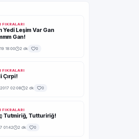
 FIKRALARI
 Yedi Leşim Var Gan
mmm Gan!
19 18:00
2 dk
0
 FIKRALARI
 Çırpi!
2017 02:08
2 dk
0
 FIKRALARI
ç Tutmiriğ, Tuttuririğ!
7 01:42
2 dk
0