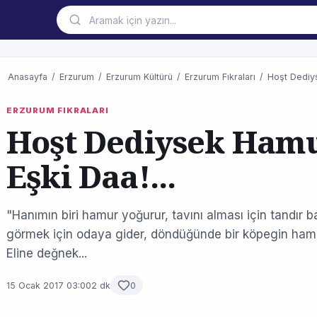
Anasayfa
/
Erzurum
/
Erzurum Kültürü
/
Erzurum Fıkraları
/
Hoşt Dediys
ERZURUM FIKRALARI
Hoşt Dediysek Hamu
Eşki Daa!...
"Hanımın biri hamur yoğurur, tavını alması için tandır baş
görmek için odaya gider, döndüğünde bir köpegin ham
Eline değnek...
15 Ocak 2017 03:00
2 dk
0