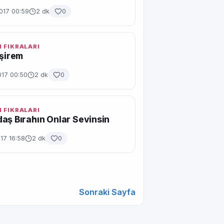
017 00:59
2 dk
0
 FIKRALARI
İşirem
017 00:50
2 dk
0
 FIKRALARI
aş Bırahın Onlar Sevinsin
17 16:58
2 dk
0
Sonraki Sayfa