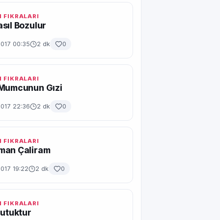
 FIKRALARI
sıl Bozulur
2017 00:35
2 dk
0
 FIKRALARI
 Mumcunun Gızi
2017 22:36
2 dk
0
 FIKRALARI
man Çaliram
017 19:22
2 dk
0
 FIKRALARI
Nutuktur