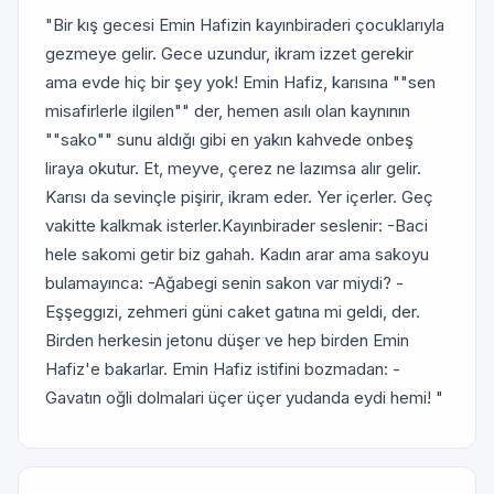
"Bir kış gecesi Emin Hafizin kayınbiraderi çocuklarıyla
gezmeye gelir. Gece uzundur, ikram izzet gerekir
ama evde hiç bir şey yok! Emin Hafiz, karısına ""sen
misafirlerle ilgilen"" der, hemen asılı olan kaynının
""sako"" sunu aldığı gibi en yakın kahvede onbeş
liraya okutur. Et, meyve, çerez ne lazımsa alır gelir.
Karısı da sevinçle pişirir, ikram eder. Yer içerler. Geç
vakitte kalkmak isterler.Kayınbirader seslenir: -Baci
hele sakomi getir biz gahah. Kadın arar ama sakoyu
bulamayınca: -Ağabegi senin sakon var miydi? -
Eşşeggızi, zehmeri güni caket gatına mi geldi, der.
Birden herkesin jetonu düşer ve hep birden Emin
Hafiz'e bakarlar. Emin Hafiz istifini bozmadan: -
Gavatın oğli dolmalari üçer üçer yudanda eydi hemi! "