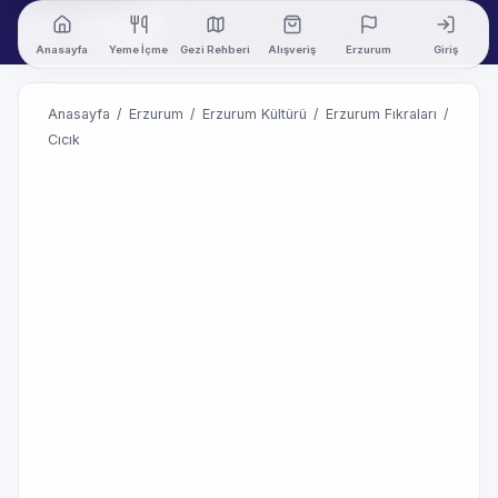
Anasayfa
Yeme İçme
Gezi Rehberi
Alışveriş
Erzurum
Giriş
Anasayfa
/
Erzurum
/
Erzurum Kültürü
/
Erzurum Fıkraları
/
Cıcık