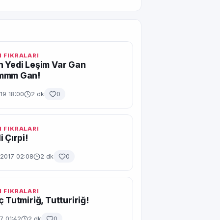
 FIKRALARI
 Yedi Leşim Var Gan
mmm Gan!
19 18:00
2 dk
0
 FIKRALARI
 Çırpi!
2017 02:08
2 dk
0
 FIKRALARI
ç Tutmiriğ, Tuttuririğ!
7 01:42
2 dk
0