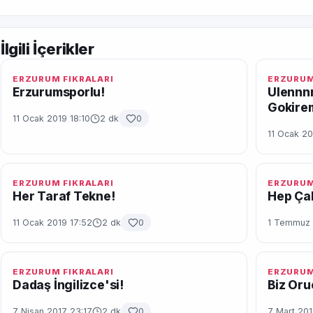
İlgili İçerikler
ERZURUM FIKRALARI
ERZURUM
Erzurumsporlu!
Ulennnn
Gokire
11 Ocak 2019 18:10
2 dk
0
11 Ocak 20
ERZURUM FIKRALARI
ERZURUM
Her Taraf Tekne!
Hep Çali
11 Ocak 2019 17:52
2 dk
0
1 Temmuz 
ERZURUM FIKRALARI
ERZURUM
Dadaş İngilizce'si!
Biz Oru
7 Nisan 2017 23:17
2 dk
0
7 Mart 201