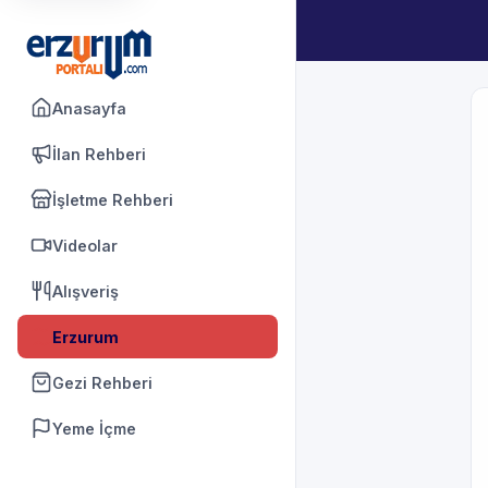
Anasayfa
İlan Rehberi
İşletme Rehberi
Videolar
Alışveriş
Erzurum
Gezi Rehberi
Yeme İçme