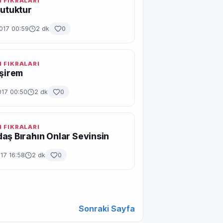
 FIKRALARI
Nutuktur
017 00:59
2 dk
0
 FIKRALARI
İşirem
017 00:50
2 dk
0
 FIKRALARI
aş Bırahın Onlar Sevinsin
17 16:58
2 dk
0
Sonraki Sayfa