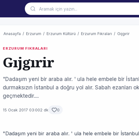
Anasayfa
/
Erzurum
/
Erzurum Kültürü
/
Erzurum Fıkraları
/
Gıjgırir
ERZURUM FIKRALARI
Gıjgırir
"Dadaşım yeni bir araba alır. ' ula hele embele bir İsta
durmaksızın İstanbul a doğru yol alır. Sabah ezanlar
geçmektedir....
15 Ocak 2017 03:00
2 dk
0
"Dadaşım yeni bir araba alır. ' ula hele embele bir İstanbu