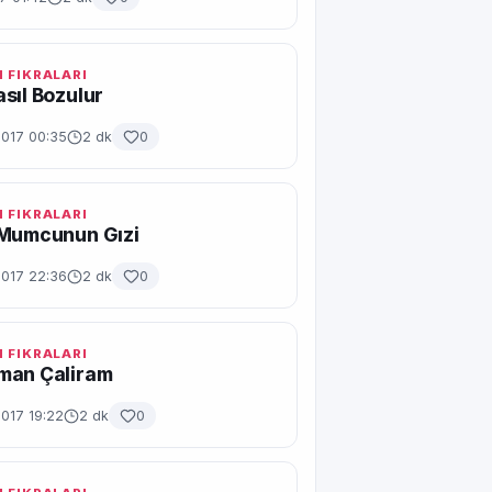
 FIKRALARI
sıl Bozulur
2017 00:35
2 dk
0
 FIKRALARI
 Mumcunun Gızi
2017 22:36
2 dk
0
 FIKRALARI
man Çaliram
017 19:22
2 dk
0