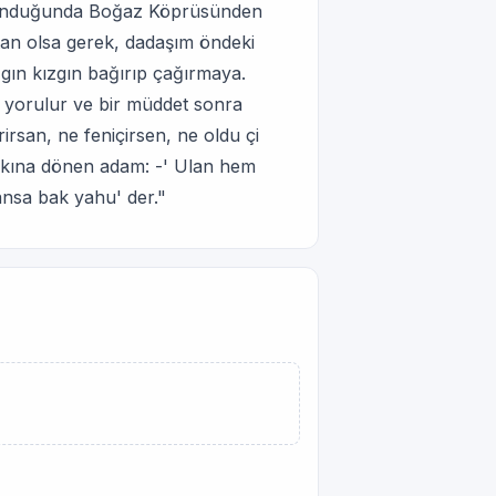
 okunduğunda Boğaz Köprüsünden
ktan olsa gerek, dadaşım öndeki
gın kızgın bağırıp çağırmaya.
 yorulur ve bir müddet sonra
irsan, ne feniçirsen, ne oldu çi
şakına dönen adam: -' Ulan hem
ansa bak yahu' der."