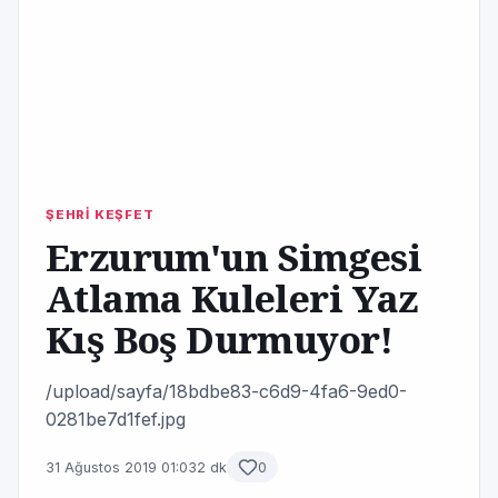
ŞEHRİ KEŞFET
Erzurum'un Simgesi
Atlama Kuleleri Yaz
Kış Boş Durmuyor!
/upload/sayfa/18bdbe83-c6d9-4fa6-9ed0-
0281be7d1fef.jpg
31 Ağustos 2019 01:03
2 dk
0