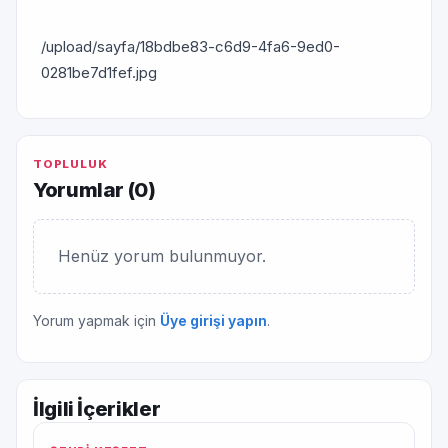
/upload/sayfa/18bdbe83-c6d9-4fa6-9ed0-
0281be7d1fef.jpg
TOPLULUK
Yorumlar (
0
)
Henüz yorum bulunmuyor.
Yorum yapmak için
Üye girişi yapın
.
İlgili İçerikler