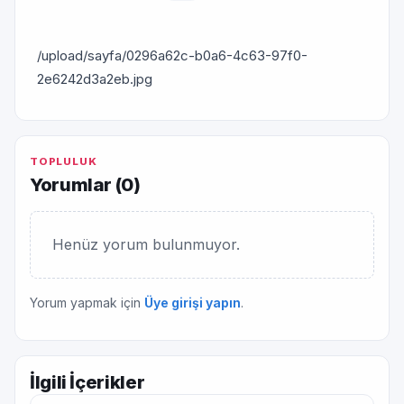
/upload/sayfa/0296a62c-b0a6-4c63-97f0-
2e6242d3a2eb.jpg
TOPLULUK
Yorumlar (
0
)
Henüz yorum bulunmuyor.
Yorum yapmak için
Üye girişi yapın
.
İlgili İçerikler