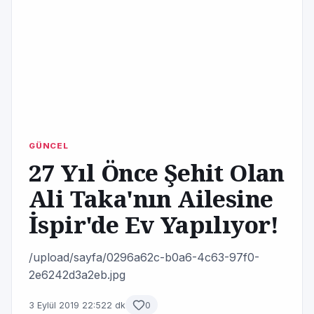
GÜNCEL
27 Yıl Önce Şehit Olan
Ali Taka'nın Ailesine
İspir'de Ev Yapılıyor!
/upload/sayfa/0296a62c-b0a6-4c63-97f0-
2e6242d3a2eb.jpg
3 Eylül 2019 22:52
2 dk
0