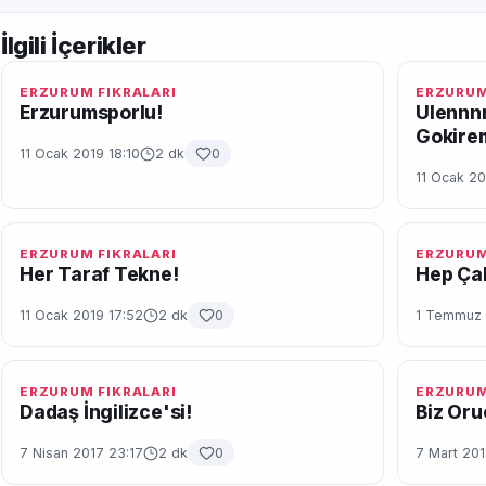
İlgili İçerikler
ERZURUM FIKRALARI
ERZURUM
Erzurumsporlu!
Ulennnn
Gokire
11 Ocak 2019 18:10
2 dk
0
11 Ocak 20
ERZURUM FIKRALARI
ERZURUM
Her Taraf Tekne!
Hep Çali
11 Ocak 2019 17:52
2 dk
0
1 Temmuz 
ERZURUM FIKRALARI
ERZURUM
Dadaş İngilizce'si!
Biz Oru
7 Nisan 2017 23:17
2 dk
0
7 Mart 201