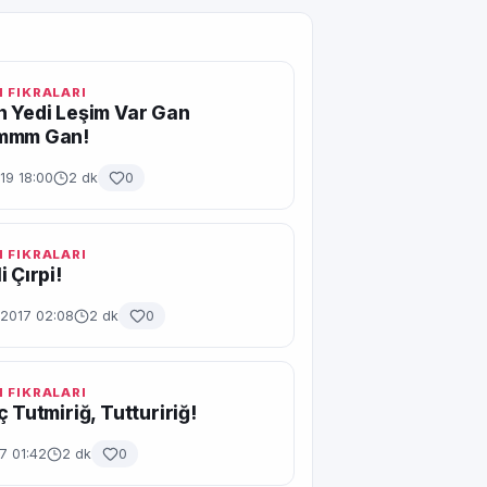
 FIKRALARI
 Yedi Leşim Var Gan
mmm Gan!
19 18:00
2 dk
0
 FIKRALARI
 Çırpi!
2017 02:08
2 dk
0
 FIKRALARI
ç Tutmiriğ, Tuttuririğ!
7 01:42
2 dk
0