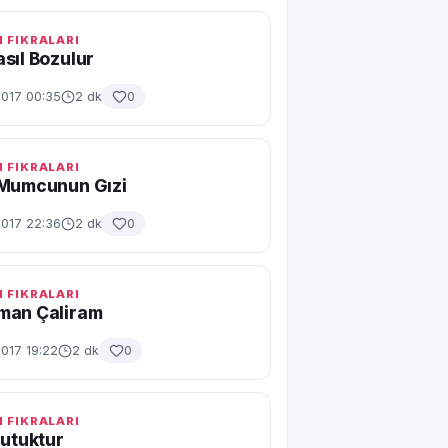
 FIKRALARI
sıl Bozulur
2017 00:35
2 dk
0
 FIKRALARI
 Mumcunun Gızi
2017 22:36
2 dk
0
 FIKRALARI
man Çaliram
017 19:22
2 dk
0
 FIKRALARI
Nutuktur