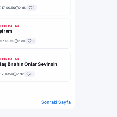
017 00:59
2 dk
0
 FIKRALARI
İşirem
017 00:50
2 dk
0
 FIKRALARI
aş Bırahın Onlar Sevinsin
17 16:58
2 dk
0
Sonraki Sayfa