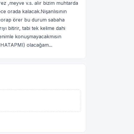
rez ,meyve v.s. alır bizim muhtarda
gece orada kalacak.Nişanlısının
ün çorap örer bu durum sabaha
ı bitirir, tabi tek kelime dahi
 benimle konuşmayacakmısın
MUHATAPMI) olacağam...