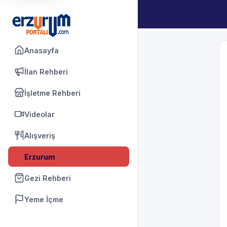
Anasayfa
İlan Rehberi
İşletme Rehberi
Videolar
Alışveriş
Erzurum
Gezi Rehberi
Yeme İçme