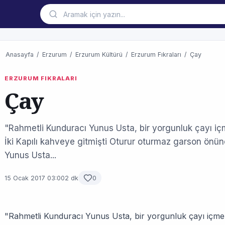
Anasayfa
/
Erzurum
/
Erzurum Kültürü
/
Erzurum Fıkraları
/
Çay
ERZURUM FIKRALARI
Çay
"Rahmetli Kunduracı Yunus Usta, bir yorgunluk çayı içm
İki Kapılı kahveye gitmişti Oturur oturmaz garson önü
Yunus Usta...
15 Ocak 2017 03:00
2 dk
0
"Rahmetli Kunduracı Yunus Usta, bir yorgunluk çayı içmek i