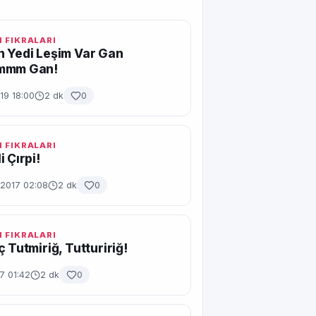
 FIKRALARI
 Yedi Leşim Var Gan
mmm Gan!
19 18:00
2 dk
0
 FIKRALARI
 Çırpi!
2017 02:08
2 dk
0
 FIKRALARI
ç Tutmiriğ, Tuttuririğ!
7 01:42
2 dk
0