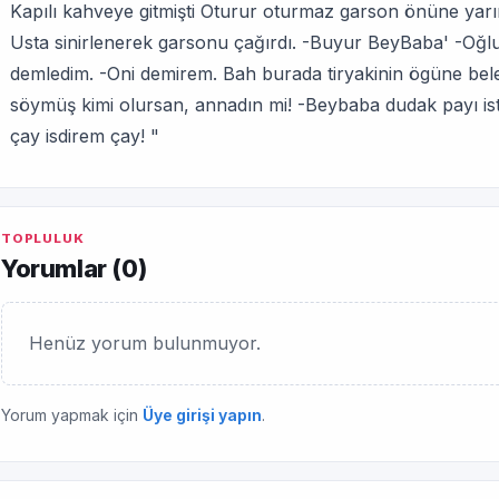
Kapılı kahveye gitmişti Oturur oturmaz garson önüne ya
Usta sinirlenerek garsonu çağırdı. -Buyur BeyBaba' -Oğl
demledim. -Oni demirem. Bah burada tiryakinin ögüne be
söymüş kimi olursan, annadın mi! -Beybaba dudak payı i
çay isdirem çay! "
TOPLULUK
Yorumlar (
0
)
Henüz yorum bulunmuyor.
Yorum yapmak için
Üye girişi yapın
.