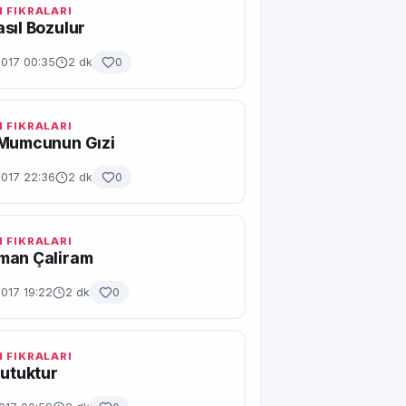
 FIKRALARI
sıl Bozulur
2017 00:35
2 dk
0
 FIKRALARI
 Mumcunun Gızi
2017 22:36
2 dk
0
 FIKRALARI
man Çaliram
017 19:22
2 dk
0
 FIKRALARI
Nutuktur