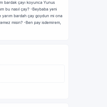
rım bardak çayı koyunca Yunus
um bu nasıl çay? -Beybaba yeni
le yarım bardah çay goydun mi ona
stemez misin? -Ben pay isdemirem,