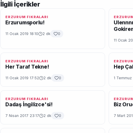
İlgili İçerikler
ERZURUM FIKRALARI
ERZURUM
Erzurumsporlu!
Ulennnn
Gokire
11 Ocak 2019 18:10
2 dk
0
11 Ocak 20
ERZURUM FIKRALARI
ERZURUM
Her Taraf Tekne!
Hep Çali
11 Ocak 2019 17:52
2 dk
0
1 Temmuz 
ERZURUM FIKRALARI
ERZURUM
Dadaş İngilizce'si!
Biz Oru
7 Nisan 2017 23:17
2 dk
0
7 Mart 201