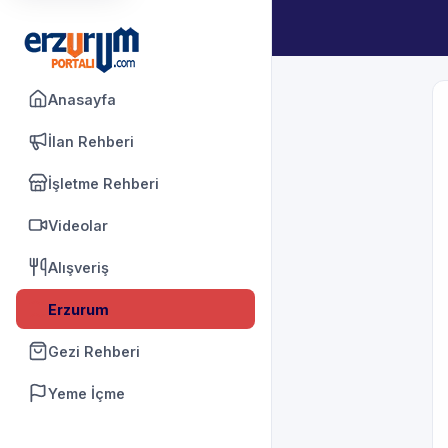
Anasayfa
İlan Rehberi
İşletme Rehberi
Videolar
Alışveriş
Erzurum
Gezi Rehberi
Yeme İçme