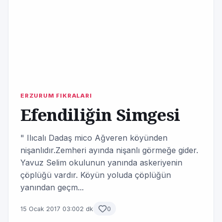
ERZURUM FIKRALARI
Efendiliğin Simgesi
" Ilıcalı Dadaş mico Ağveren köyünden
nişanlıdır.Zemheri ayında nişanlı görmeğe gider.
Yavuz Selim okulunun yanında askeriyenin
çöplüğü vardır. Köyün yoluda çöplüğün
yanından geçm...
15 Ocak 2017 03:00
2 dk
0