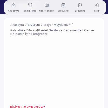
Anasayfa
Yeme İçme
Gezi Rehberi
Alışveriş
Erzurum
Giriş
Anasayfa
/
Erzurum
/
Biliyor Muydunuz?
/
Palandöken'de ki 40 Adet Şelale ve Değirmenden Geriye
Ne Kaldı? İşte Fotoğraflar!
BİLİYOR MUYDUNUZ?