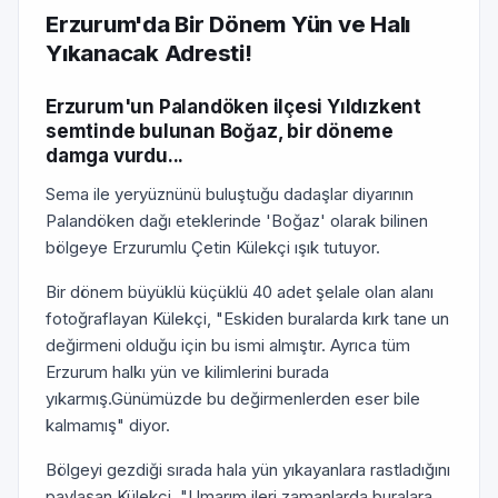
Erzurum'da Bir Dönem Yün ve Halı
Yıkanacak Adresti!
Erzurum'un Palandöken ilçesi Yıldızkent
semtinde bulunan Boğaz, bir döneme
damga vurdu...
Sema ile yeryüznünü buluştuğu dadaşlar diyarının
Palandöken dağı eteklerinde 'Boğaz' olarak bilinen
bölgeye Erzurumlu Çetin Külekçi ışık tutuyor.
Bir dönem büyüklü küçüklü 40 adet şelale olan alanı
fotoğraflayan Külekçi, "Eskiden buralarda kırk tane un
değirmeni olduğu için bu ismi almıştır. Ayrıca tüm
Erzurum halkı yün ve kilimlerini burada
yıkarmış.Günümüzde bu değirmenlerden eser bile
kalmamış" diyor.
Bölgeyi gezdiği sırada hala yün yıkayanlara rastladığını
paylaşan Külekçi, "Umarım ileri zamanlarda buralara