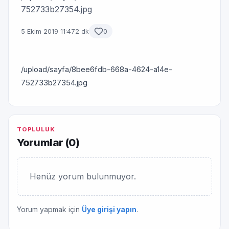
752733b27354.jpg
5 Ekim 2019 11:47
2 dk
0
/upload/sayfa/8bee6fdb-668a-4624-a14e-
752733b27354.jpg
TOPLULUK
Yorumlar (
0
)
Henüz yorum bulunmuyor.
Yorum yapmak için
Üye girişi yapın
.