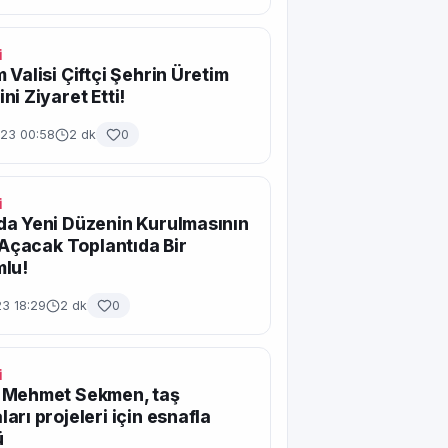
İ
 Valisi Çiftçi Şehrin Üretim
ni Ziyaret Etti!
023 00:58
2 dk
0
İ
a Yeni Düzenin Kurulmasının
i Açacak Toplantıda Bir
mlu!
23 18:29
2 dk
0
İ
 Mehmet Sekmen, taş
arı projeleri için esnafla
ü