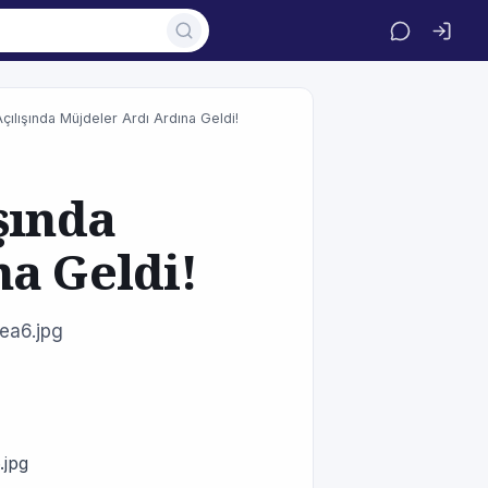
ılışında Müjdeler Ardı Ardına Geldi!
şında
a Geldi!
ea6.jpg
.jpg