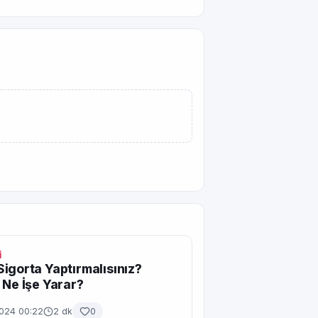
İ
igorta Yaptırmalısınız?
 Ne İşe Yarar?
2024 00:22
2 dk
0