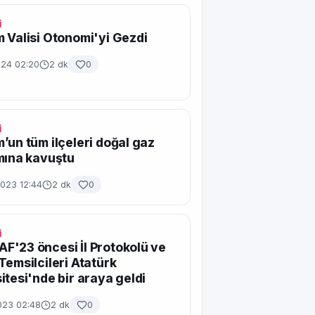
İ
 Valisi Otonomi'yi Gezdi
024 02:20
2 dk
0
İ
’un tüm ilçeleri doğal gaz
mına kavuştu
2023 12:44
2 dk
0
İ
'23 öncesi İl Protokolü ve
Temsilcileri Atatürk
itesi'nde bir araya geldi
023 02:48
2 dk
0