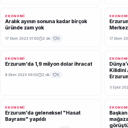
EKONOMİ
EKONOM
Aralık ayının sonuna kadar birçok
Erzurum
üründe zam yok
Merkezi
17 Ekim 2023 01:00
2 dk
0
17 Ekim 2
EKONOMİ
EKONOM
Erzurum'da 1,9 milyon dolar ihracat
Dünya’d
Kilidin
8 Ekim 2023 09:00
2 dk
0
Erzuru
3 Eylül 20
EKONOMİ
EKONOM
Erzurum'da geleneksel "Hasat
Başkan
Bayramı" yapıldı
mağazal
görüşt