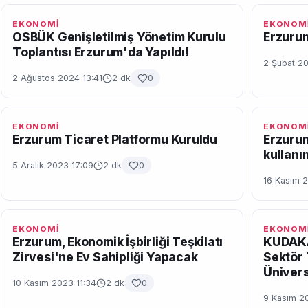
EKONOMİ
EKONOM
OSBÜK Genişletilmiş Yönetim Kurulu
Erzurum
Toplantısı Erzurum'da Yapıldı!
2 Şubat 2
2 Ağustos 2024 13:41
2 dk
0
EKONOMİ
EKONOM
Erzurum Ticaret Platformu Kuruldu
Erzurum
kullanı
5 Aralık 2023 17:09
2 dk
0
16 Kasım 
EKONOMİ
EKONOM
Erzurum, Ekonomik İşbirliği Teşkilatı
KUDAKAF
Zirvesi'ne Ev Sahipliği Yapacak
Sektör 
Ünivers
10 Kasım 2023 11:34
2 dk
0
9 Kasım 2