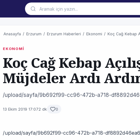
Anasayfa
/
Erzurum
/
Erzurum Haberleri
/
Ekonomi
/
Koç Cağ Kebap Aç
EKONOMİ
Koç Cağ Kebap Açılı
Müjdeler Ardı Ardın
/upload/sayfa/9b692f99-cc96-472b-a718-df8892d46
13 Ekim 2019 17:07
2 dk
0
/upload/sayfa/9b692f99-cc96-472b-a718-df8892d46ea6