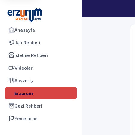
Anasayfa
İlan Rehberi
İşletme Rehberi
Videolar
Alışveriş
Erzurum
Gezi Rehberi
Yeme İçme