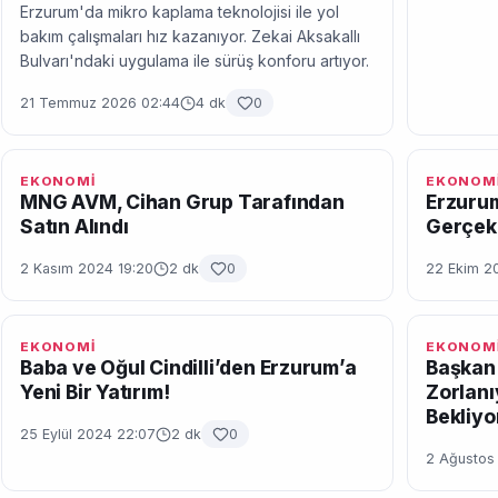
Erzurum'da mikro kaplama teknolojisi ile yol
bakım çalışmaları hız kazanıyor. Zekai Aksakallı
Bulvarı'ndaki uygulama ile sürüş konforu artıyor.
21 Temmuz 2026 02:44
4 dk
0
EKONOMİ
EKONOM
MNG AVM, Cihan Grup Tarafından
Erzuru
Satın Alındı
Gerçekl
2 Kasım 2024 19:20
2 dk
0
22 Ekim 2
EKONOMİ
EKONOM
Baba ve Oğul Cindilli’den Erzurum’a
Başkan
Yeni Bir Yatırım!
Zorlanı
Bekliyo
25 Eylül 2024 22:07
2 dk
0
2 Ağustos