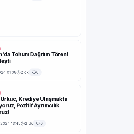
İ
m'da Tohum Dağıtım Töreni
eşti
024 01:08
2 dk
0
İ
 Urkuç, Krediye Ulaşmakta
yoruz, Pozitif Ayrımcılık
ruz!
 2024 13:45
2 dk
0