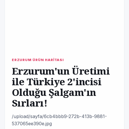
ERZURUM ÜRÜN HARİTASI
Erzurum'un Üretimi
ile Türkiye 2'incisi
Olduğu Şalgam'ın
Sırları!
/upload/sayfa/6cb4bbb9-272b-413b-9881-
537065ee390e.jpg