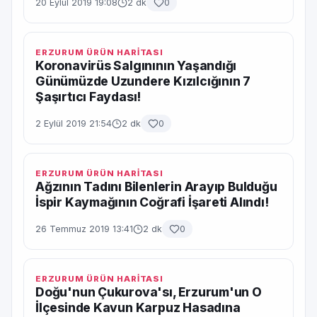
20 Eylül 2019 19:08
2 dk
0
ERZURUM ÜRÜN HARİTASI
Koronavirüs Salgınının Yaşandığı
Günümüzde Uzundere Kızılcığının 7
Şaşırtıcı Faydası!
2 Eylül 2019 21:54
2 dk
0
ERZURUM ÜRÜN HARİTASI
Ağzının Tadını Bilenlerin Arayıp Bulduğu
İspir Kaymağının Coğrafi İşareti Alındı!
26 Temmuz 2019 13:41
2 dk
0
ERZURUM ÜRÜN HARİTASI
Doğu'nun Çukurova'sı, Erzurum'un O
İlçesinde Kavun Karpuz Hasadına