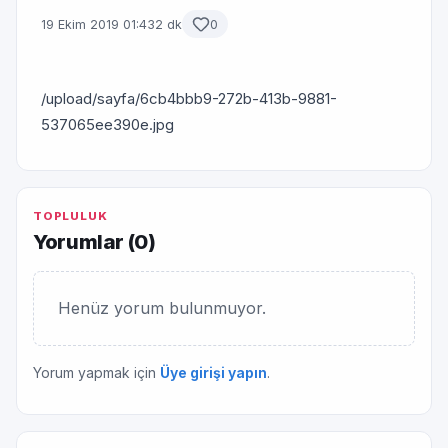
19 Ekim 2019 01:43
2 dk
0
/upload/sayfa/6cb4bbb9-272b-413b-9881-
537065ee390e.jpg
TOPLULUK
Yorumlar (
0
)
Henüz yorum bulunmuyor.
Yorum yapmak için
Üye girişi yapın
.