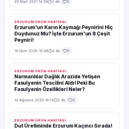
20 Mart 2021 14:39
2 dk
0
ERZURUM ÜRÜN HARİTASI
Erzurum'un Karın Kaymağı Peynirini Hiç
Duydunuz Mu? İşte Erzurum'un 8 Çeşit
Peyniri!
19 Ekim 2020 16:28
2 dk
0
ERZURUM ÜRÜN HARİTASI
Narmanlılar Dağlık Arazide Yetişen
Fasulyenin Tescilini Aldı! Peki Bu
Fasulyenin Özellikleri Neler?
10 Ağustos 2020 16:13
2 dk
0
ERZURUM ÜRÜN HARİTASI
Dut Üretiminde Erzurum Kaçıncı Sırada!