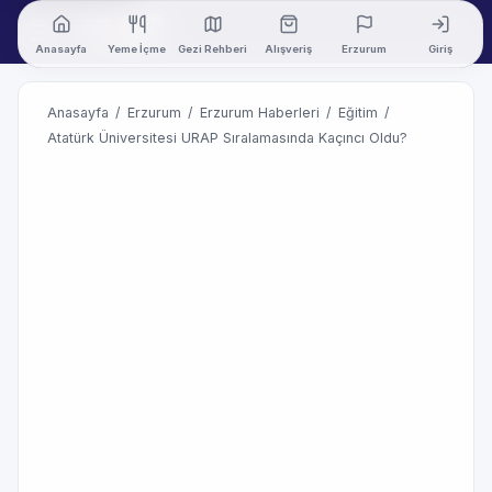
Anasayfa
Yeme İçme
Gezi Rehberi
Alışveriş
Erzurum
Giriş
Anasayfa
/
Erzurum
/
Erzurum Haberleri
/
Eğitim
/
Atatürk Üniversitesi URAP Sıralamasında Kaçıncı Oldu?