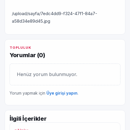
/upload/sayfa/7edc4dd9-f324-47f1-84a7-
a58d34e89d45.jpg
TOPLULUK
Yorumlar (
0
)
Henüz yorum bulunmuyor.
Yorum yapmak için
Üye girişi yapın
.
İlgili İçerikler