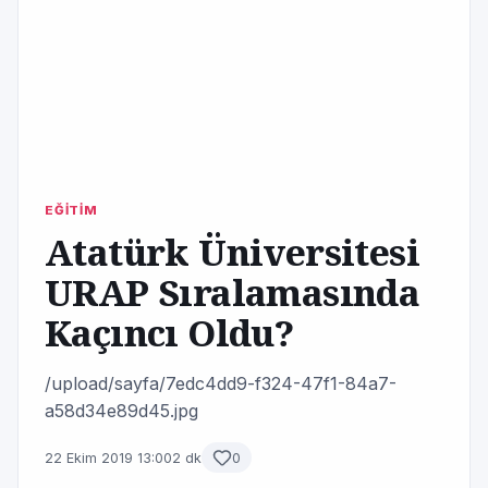
EĞİTİM
Atatürk Üniversitesi
URAP Sıralamasında
Kaçıncı Oldu?
/upload/sayfa/7edc4dd9-f324-47f1-84a7-
a58d34e89d45.jpg
22 Ekim 2019 13:00
2 dk
0