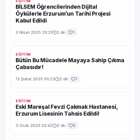
EĞİTİM
BİLSEM Öğrencilerinden Dijital
Öykülerle Erzurum’un Tarihi Projesi
Kabul Edildi
3 Nisan 2025 20:21
2 dk
1
EĞİTİM
Bütün Bu Mücadele Mayaya Sahip Çıkma
Çabasıdır!
13 Şubat 2025 00:23
2 dk
1
EĞİTİM
Eski Mareşal Fevzi Çakmak Hastanesi,
Erzurum Lisesinin Tahsis Edildi!
3 Ocak 2025 02:42
2 dk
0