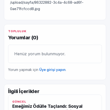
/upload/sayfa/86322882-3c4a-4c68-ad6f-
0ae71fcfccd8.jpg
TOPLULUK
Yorumlar (
0
)
Henüz yorum bulunmuyor.
Yorum yapmak için
Üye girişi yapın
.
İlgili İçerikler
GÜNCEL
Emeğimiz Ödülle Taçlandı: Sosyal