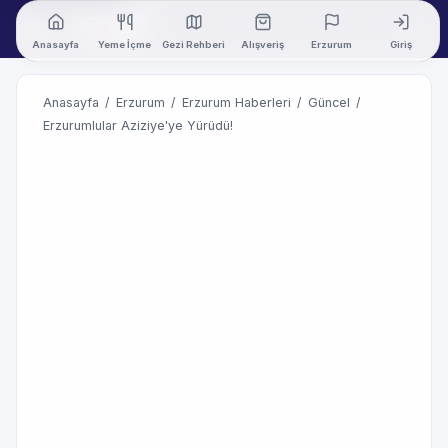
Anasayfa
Yeme İçme
Gezi Rehberi
Alışveriş
Erzurum
Giriş
Anasayfa
/
Erzurum
/
Erzurum Haberleri
/
Güncel
/
Erzurumlular Aziziye'ye Yürüdü!