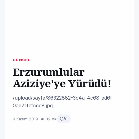
GÜNCEL
Erzurumlular
Aziziye'ye Yürüdü!
/upload/sayfa/86322882-3c4a-4c68-ad6f-
0ae71fcfccd8.jpg
9 Kasım 2019 14:10
2 dk
0