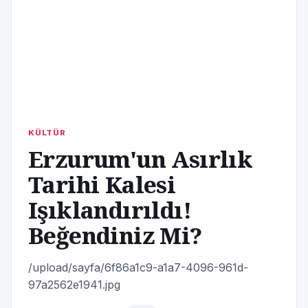
KÜLTÜR
Erzurum'un Asırlık
Tarihi Kalesi
Işıklandırıldı!
Beğendiniz Mi?
/upload/sayfa/6f86a1c9-a1a7-4096-961d-
97a2562e1941.jpg