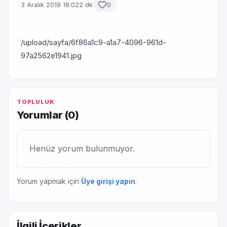
3 Aralık 2019 18:02
2 dk
0
/upload/sayfa/6f86a1c9-a1a7-4096-961d-
97a2562e1941.jpg
TOPLULUK
Yorumlar (
0
)
Henüz yorum bulunmuyor.
Yorum yapmak için
Üye girişi yapın
.
İlgili İçerikler