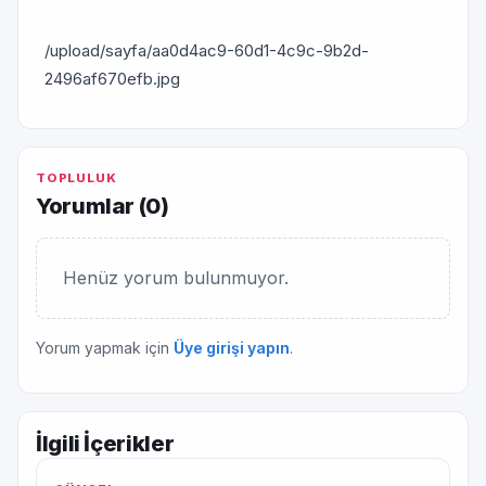
/upload/sayfa/aa0d4ac9-60d1-4c9c-9b2d-
2496af670efb.jpg
TOPLULUK
Yorumlar (
0
)
Henüz yorum bulunmuyor.
Yorum yapmak için
Üye girişi yapın
.
İlgili İçerikler