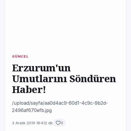
GÜNCEL
Erzurum'un
Umutlarını Söndüren
Haber!
/upload/sayfa/aa0d4ac9-60d1-4c9c-9b2d-
2496af670efb.jpg
3 Aralık 2019 18:41
2 dk
0