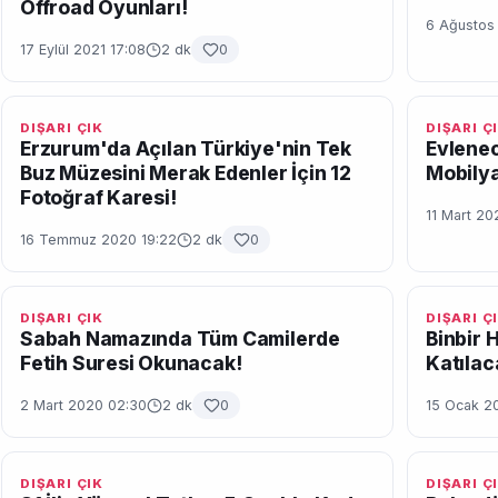
Offroad Oyunları!
6 Ağustos
17 Eylül 2021 17:08
2 dk
0
DIŞARI ÇIK
DIŞARI Ç
Erzurum'da Açılan Türkiye'nin Tek
Evlenec
Buz Müzesini Merak Edenler İçin 12
Mobilya
Fotoğraf Karesi!
11 Mart 20
16 Temmuz 2020 19:22
2 dk
0
DIŞARI ÇIK
DIŞARI Ç
Sabah Namazında Tüm Camilerde
Binbir 
Fetih Suresi Okunacak!
Katılac
2 Mart 2020 02:30
2 dk
0
15 Ocak 2
DIŞARI ÇIK
DIŞARI Ç