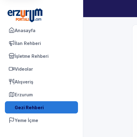
Anasayfa
İlan Rehberi
İşletme Rehberi
Videolar
Alışveriş
Erzurum
Gezi Rehberi
Yeme İçme