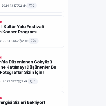
 2024 13:17
2 dk
0
IK
ı Kültür Yolu Festivali
m Konser Programı
 2024 14:52
2 dk
0
IK
m’da Düzenlenen Gökyüzü
ğine Katılmayı Düşünenler Bu
Fotoğraflar Sizin İçin!
 2022 18:17
2 dk
0
IK
ergisi Sizleri Bekliyor!