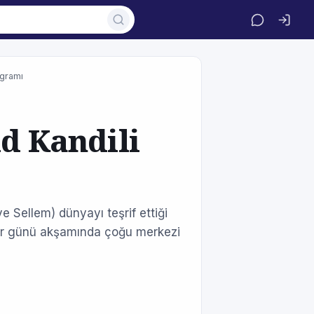
ogramı
id Kandili
 Sellem) dünyayı teşrif ettiği
azar günü akşamında çoğu merkezi