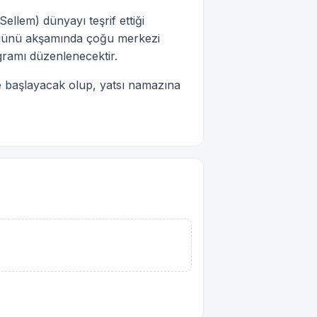
llem) dünyayı teşrif ettiği
r günü akşamında çoğu merkezi
gramı düzenlenecektir.
e başlayacak olup, yatsı namazına