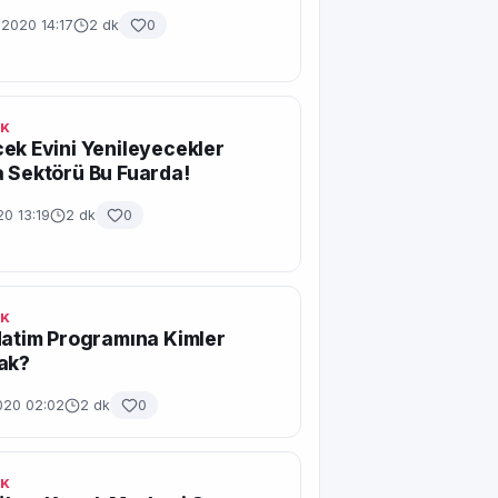
 2020 14:17
2 dk
0
IK
ek Evini Yenileyecekler
 Sektörü Bu Fuarda!
20 13:19
2 dk
0
IK
Hatim Programına Kimler
ak?
020 02:02
2 dk
0
IK