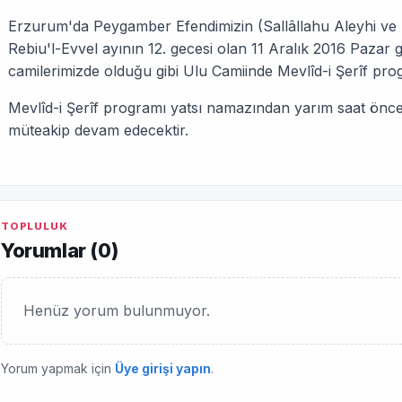
Erzurum'da Peygamber Efendimizin (Sallâllahu Aleyhi ve Se
Rebiu'l-Evvel ayının 12. gecesi olan 11 Aralık 2016 Paza
camilerimizde olduğu gibi Ulu Camiinde Mevlîd-i Şerîf pro
Mevlîd-i Şerîf programı yatsı namazından yarım saat önc
müteakip devam edecektir.
TOPLULUK
Yorumlar (
0
)
Henüz yorum bulunmuyor.
Yorum yapmak için
Üye girişi yapın
.