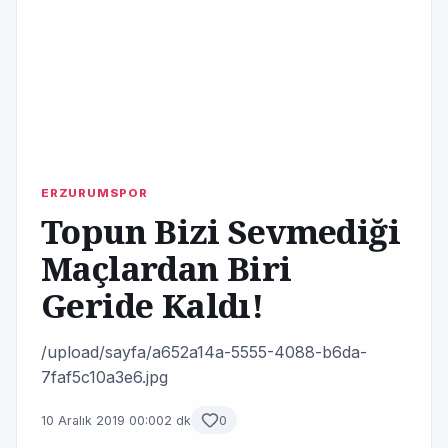
ERZURUMSPOR
Topun Bizi Sevmediği
Maçlardan Biri
Geride Kaldı!
/upload/sayfa/a652a14a-5555-4088-b6da-
7faf5c10a3e6.jpg
10 Aralık 2019 00:00
2 dk
0