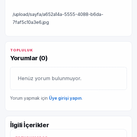
/upload/sayfa/a652a14a-5555-4088-b6da-
7faf5c10a3e6.jpg
TOPLULUK
Yorumlar (
0
)
Henüz yorum bulunmuyor.
Yorum yapmak için
Üye girişi yapın
.
İlgili İçerikler