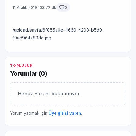
11 Aralık 2019 13:07
2 dk
0
/upload/sayfa/6f855a0e-4660-4208-b5d9-
f9ad964a89dc.jpg
TOPLULUK
Yorumlar (
0
)
Henüz yorum bulunmuyor.
Yorum yapmak için
Üye girişi yapın
.