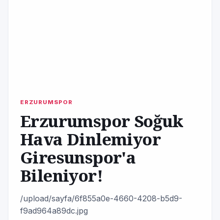
ERZURUMSPOR
Erzurumspor Soğuk
Hava Dinlemiyor
Giresunspor'a
Bileniyor!
/upload/sayfa/6f855a0e-4660-4208-b5d9-
f9ad964a89dc.jpg