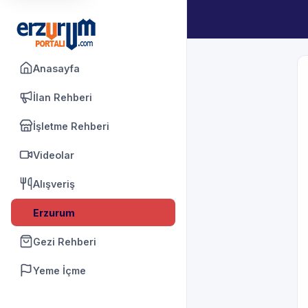
Anasayfa
İlan Rehberi
İşletme Rehberi
Videolar
Alışveriş
Erzurum
Gezi Rehberi
Yeme İçme