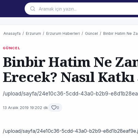
Anasayfa
/
Erzurum
/
Erzurum Haberleri
/
Güncel
/
Binbir Hatim Ne Za
GÜNCEL
Binbir Hatim Ne Za
Erecek? Nasıl Katkı
/upload/sayfa/24e10c36-5cdd-43a0-b2b9-e8d1b28ea
13 Aralık 2019 19:20
2 dk
0
/upload/sayfa/24e10c36-5cdd-43a0-b2b9-e8d1b28eaf9e.