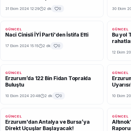
31 Ekim 2024 12:29
2 dk
0
30 Ekim 2
GÜNCEL
GÜNCEL
Naci Cinisli İYİ Parti'den İstifa Etti
Bu yol 
rahatla
17 Ekim 2024 15:15
2 dk
0
12 Ekim 20
GÜNCEL
GÜNCEL
Erzurum’da 122 Bin Fidan Toprakla
Erzurum
Buluştu
Uyarısı
10 Ekim 2024 20:48
2 dk
0
10 Ekim 20
GÜNCEL
GÜNCEL
Erzurum'dan Antalya ve Bursa’ya
Altınok'
Direkt Uçuşlar Başlayacak!
Raporu