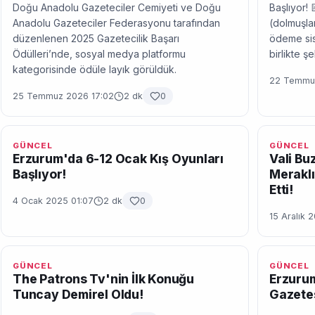
Doğu Anadolu Gazeteciler Cemiyeti ve Doğu
Başlıyor! 
Anadolu Gazeteciler Federasyonu tarafından
(dolmuşlar
düzenlenen 2025 Gazetecilik Başarı
ödeme sis
Ödülleri’nde, sosyal medya platformu
birlikte ş
kategorisinde ödüle layık görüldük.
22 Temmuz
25 Temmuz 2026 17:02
2 dk
0
GÜNCEL
GÜNCEL
Erzurum'da 6-12 Ocak Kış Oyunları
Vali Bu
Başlıyor!
Meraklı
Etti!
4 Ocak 2025 01:07
2 dk
0
15 Aralık 
GÜNCEL
GÜNCEL
The Patrons Tv'nin İlk Konuğu
Erzurum
Tuncay Demirel Oldu!
Gazetes