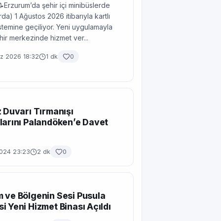
📝Erzurum’da şehir içi minibüslerde
da) 1 Ağustos 2026 itibarıyla kartlı
temine geçiliyor. Yeni uygulamayla
ehir merkezinde hizmet ver...
 2026 18:32
1 dk
0
z Duvarı Tırmanışı
larını Palandöken’e Davet
2024 23:23
2 dk
0
 ve Bölgenin Sesi Pusula
i Yeni Hizmet Binası Açıldı