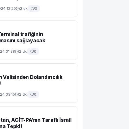
024 12:29
2 dk
0
Terminal trafiğinin
masını sağlayacak
24 01:38
2 dk
0
 Valisinden Dolandırıcılık
!
24 03:15
2 dk
0
tan, AGİT-PA’nın Taraflı İsrail
na Tepki!