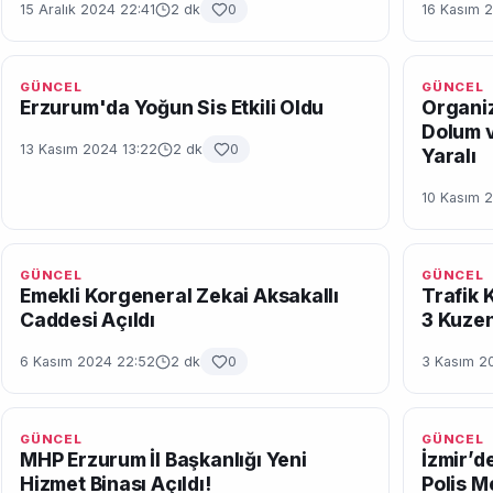
15 Aralık 2024 22:41
2 dk
0
16 Kasım 
GÜNCEL
GÜNCEL
Erzurum'da Yoğun Sis Etkili Oldu
Organiz
Dolum v
13 Kasım 2024 13:22
2 dk
0
Yaralı
10 Kasım 
GÜNCEL
GÜNCEL
Emekli Korgeneral Zekai Aksakallı
Trafik 
Caddesi Açıldı
3 Kuzen
6 Kasım 2024 22:52
2 dk
0
3 Kasım 2
GÜNCEL
GÜNCEL
MHP Erzurum İl Başkanlığı Yeni
İzmir’de
Hizmet Binası Açıldı!
Polis M