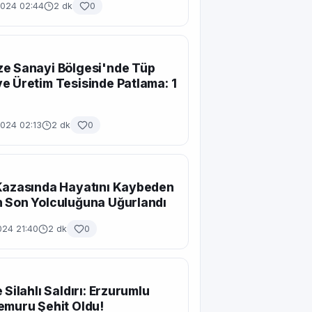
2024 02:44
2 dk
0
e Sanayi Bölgesi'nde Tüp
e Üretim Tesisinde Patlama: 1
2024 02:13
2 dk
0
Kazasında Hayatını Kaybeden
 Son Yolculuğuna Uğurlandı
024 21:40
2 dk
0
 Silahlı Saldırı: Erzurumlu
emuru Şehit Oldu!