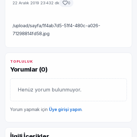
22 Aralık 2019 23:43
2 dk
0
/upload/sayfa/1f4ab7d5-51f4-480c-a026-
71298814fd58.jpg
TOPLULUK
Yorumlar (
0
)
Henüz yorum bulunmuyor.
Yorum yapmak için
Üye girişi yapın
.
İlgili İçerikler