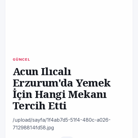
GÜNCEL
Acun Ilıcalı
Erzurum'da Yemek
İçin Hangi Mekanı
Tercih Etti
/upload/sayfa/1f4ab7d5-51f4-480c-a026-
71298814fd58.jpg