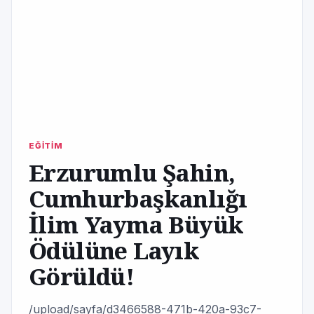
EĞİTİM
Erzurumlu Şahin,
Cumhurbaşkanlığı
İlim Yayma Büyük
Ödülüne Layık
Görüldü!
/upload/sayfa/d3466588-471b-420a-93c7-