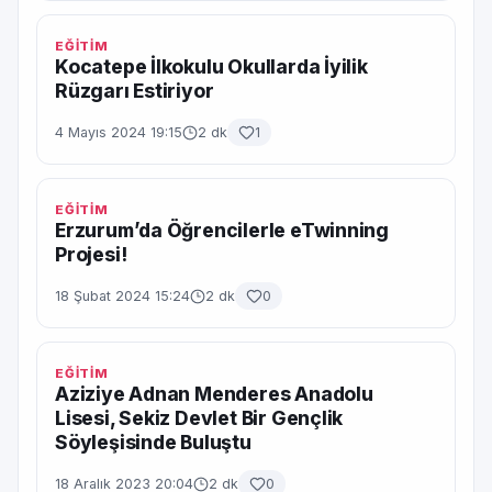
EĞİTİM
Kocatepe İlkokulu Okullarda İyilik
Rüzgarı Estiriyor
4 Mayıs 2024 19:15
2 dk
1
EĞİTİM
Erzurum’da Öğrencilerle eTwinning
Projesi!
18 Şubat 2024 15:24
2 dk
0
EĞİTİM
Aziziye Adnan Menderes Anadolu
Lisesi, Sekiz Devlet Bir Gençlik
Söyleşisinde Buluştu
18 Aralık 2023 20:04
2 dk
0