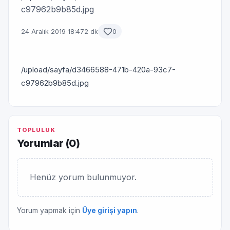
c97962b9b85d.jpg
24 Aralık 2019 18:47
2 dk
0
/upload/sayfa/d3466588-471b-420a-93c7-
c97962b9b85d.jpg
TOPLULUK
Yorumlar (
0
)
Henüz yorum bulunmuyor.
Yorum yapmak için
Üye girişi yapın
.