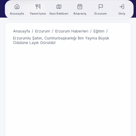
Anasayfa
Yeme İçme
Gezi Rehberi
Alışveriş
Erzurum
Giriş
Anasayfa
/
Erzurum
/
Erzurum Haberleri
/
Eğitim
/
Erzurumlu Şahin, Cumhurbaşkanlığı İlim Yayma Büyük
Ödülüne Layık Görüldü!