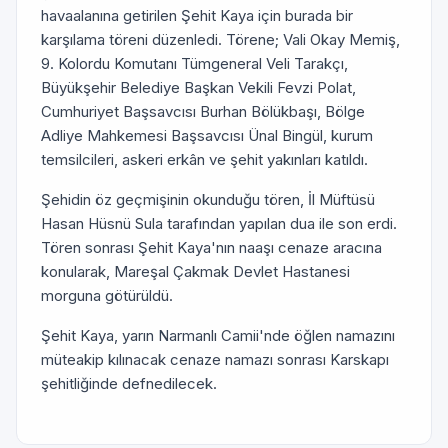
havaalanına getirilen Şehit Kaya için burada bir
karşılama töreni düzenledi. Törene; Vali Okay Memiş,
9. Kolordu Komutanı Tümgeneral Veli Tarakçı,
Büyükşehir Belediye Başkan Vekili Fevzi Polat,
Cumhuriyet Başsavcısı Burhan Bölükbaşı, Bölge
Adliye Mahkemesi Başsavcısı Ünal Bingül, kurum
temsilcileri, askeri erkân ve şehit yakınları katıldı.
Şehidin öz geçmişinin okunduğu tören, İl Müftüsü
Hasan Hüsnü Sula tarafından yapılan dua ile son erdi.
Tören sonrası Şehit Kaya'nın naaşı cenaze aracına
konularak, Mareşal Çakmak Devlet Hastanesi
morguna götürüldü.
Şehit Kaya, yarın Narmanlı Camii'nde öğlen namazını
müteakip kılınacak cenaze namazı sonrası Karskapı
şehitliğinde defnedilecek.