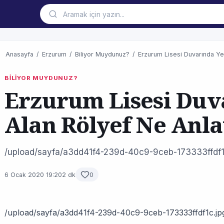
Anasayfa
/
Erzurum
/
Biliyor Muydunuz?
/
Erzurum Lisesi Duvarında Ye
BİLİYOR MUYDUNUZ?
Erzurum Lisesi Duv
Alan Rölyef Ne Anla
/upload/sayfa/a3dd41f4-239d-40c9-9ceb-173333ffdf1
6 Ocak 2020 19:20
2 dk
0
/upload/sayfa/a3dd41f4-239d-40c9-9ceb-173333ffdf1c.jp