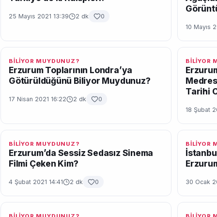
Görüntü
25 Mayıs 2021 13:39
2 dk
0
10 Mayıs 2
BİLİYOR MUYDUNUZ?
BİLİYOR
Erzurum Toplarının Londra’ya
Erzurum
Götürüldüğünü Biliyor Muydunuz?
Medrese
Tarihi 
17 Nisan 2021 16:22
2 dk
0
18 Şubat 2
BİLİYOR MUYDUNUZ?
BİLİYOR
Erzurum’da Sessiz Sedasız Sinema
İstanbu
Filmi Çeken Kim?
Erzuru
4 Şubat 2021 14:41
2 dk
0
30 Ocak 2
BİLİYOR MUYDUNUZ?
BİLİYOR