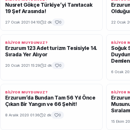
Nusret Gökçe Türkiye’yi Tanıtacak
Erzurum
19 Şef Arasında!
Olduğu
27 Ocak 2021 04:10
2 dk
0
22 Ocak 2
BİLİYOR MUYDUNUZ?
BİLİYOR
Erzurum 123 Adet turizm Tesisiyle 14.
Soğuk S
Sırada Yer Alıyor
Duydun
Demlen
20 Ocak 2021 15:29
2 dk
0
6 Ocak 20
BİLİYOR MUYDUNUZ?
BİLİYOR
Erzurum’da Bundan Tam 56 Yıl Önce
Erzuru
Çıkan Bir Yangın ve 66 Şehit!
Musunuz
Sıralam
8 Aralık 2020 01:36
2 dk
0
15 Ekim 20