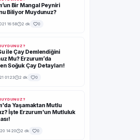
’un Bir Mangal Peyniri
nu Biliyor Muydunuz?
021 16:58
2 dk
0
 MUYDUNUZ?
u ile Çay Demlendiğini
uz Mu? Erzurum’da
en Soğuk Çay Detayları!
21 01:23
2 dk
0
 MUYDUNUZ?
m'da Yaşamaktan Mutlu
? İşte Erzurum'un Mutluluk
ası!
20 14:20
2 dk
0