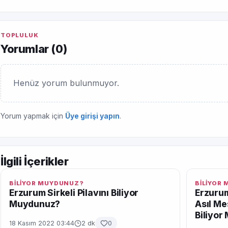
TOPLULUK
Yorumlar (
0
)
Henüz yorum bulunmuyor.
Yorum yapmak için
Üye girişi yapın
.
İlgili İçerikler
BİLİYOR MUYDUNUZ?
BİLİYOR
Erzurum Sirkeli Pilavını Biliyor
Erzurum
Muydunuz?
Asıl Me
Biliyo
18 Kasım 2022 03:44
2 dk
0