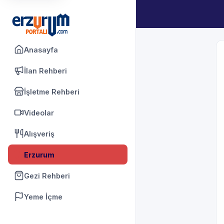
Anasayfa
İlan Rehberi
İşletme Rehberi
Videolar
Alışveriş
Erzurum
Gezi Rehberi
Yeme İçme