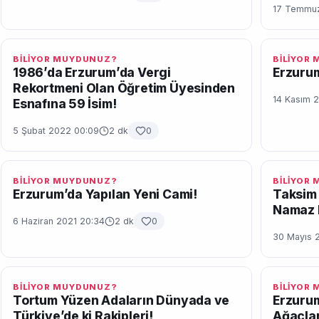
17 Temmuz
BİLİYOR MUYDUNUZ?
BİLİYOR
1986’da Erzurum’da Vergi
Erzurum
Rekortmeni Olan Öğretim Üyesinden
14 Kasım 2
Esnafına 59 İsim!
5 Şubat 2022 00:09
2 dk
0
BİLİYOR MUYDUNUZ?
BİLİYOR
Erzurum’da Yapılan Yeni Cami!
Taksim 
Namaz 
6 Haziran 2021 20:34
2 dk
0
30 Mayıs 
BİLİYOR MUYDUNUZ?
BİLİYOR
Tortum Yüzen Adaların Dünyada ve
Erzurum
Türkiye’de ki Rakipleri!
Ağaçlar