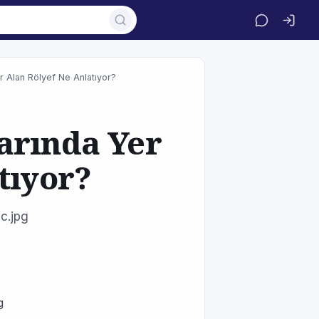
r Alan Rölyef Ne Anlatıyor?
arında Yer
tıyor?
c.jpg
g