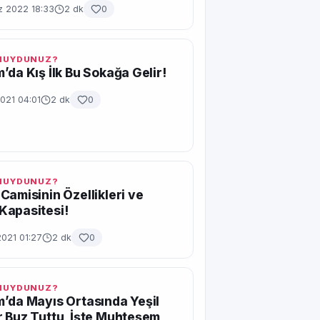
 2022 18:33
2 dk
0
 MUYDUNUZ?
’da Kış İlk Bu Sokağa Gelir!
021 04:01
2 dk
0
 MUYDUNUZ?
Camisinin Özellikleri ve
Kapasitesi!
2021 01:27
2 dk
0
 MUYDUNUZ?
’da Mayıs Ortasında Yeşil
 Buz Tuttu, İşte Muhteşem