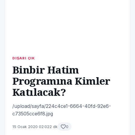
DIŞARI ÇIK
Binbir Hatim
Programına Kimler
Katılacak?
/upload/sayfa/224c4ce1-6664-40fd-92e6-
c73505cce6f8.jpg
15 Ocak 2020 02:02
2 dk
0