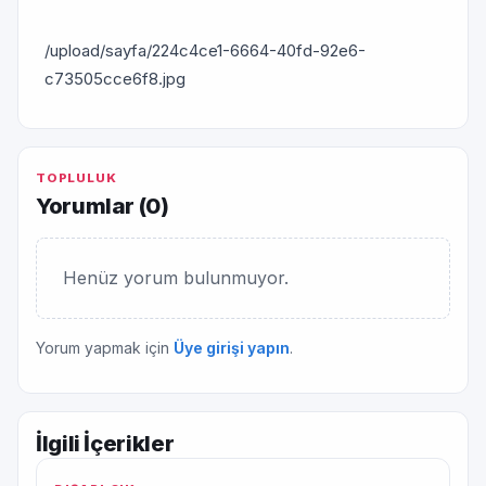
/upload/sayfa/224c4ce1-6664-40fd-92e6-
c73505cce6f8.jpg
TOPLULUK
Yorumlar (
0
)
Henüz yorum bulunmuyor.
Yorum yapmak için
Üye girişi yapın
.
İlgili İçerikler