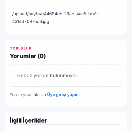
/upload/sayfa/e44684eb-29ac-4aa5-bfa1-
431437597ac4.jpg
TOPLULUK
Yorumlar (
0
)
Henüz yorum bulunmuyor.
Yorum yapmak için
Üye girişi yapın
.
İlgili İçerikler