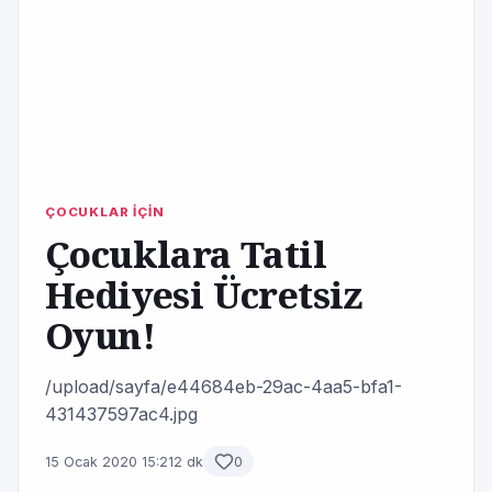
ÇOCUKLAR İÇİN
Çocuklara Tatil
Hediyesi Ücretsiz
Oyun!
/upload/sayfa/e44684eb-29ac-4aa5-bfa1-
431437597ac4.jpg
15 Ocak 2020 15:21
2 dk
0