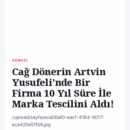
GÜNCEL
Cağ Dönerin Artvin
Yusufeli'nde Bir
Firma 10 Yıl Süre İle
Marka Tescilini Aldı!
/upload/sayfa/eca06af0-eacf-4184-9017-
eca420e51fb6.jpg