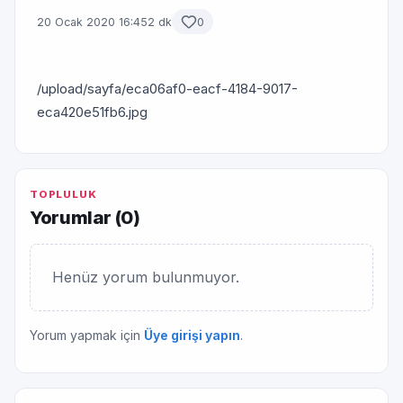
20 Ocak 2020 16:45
2 dk
0
/upload/sayfa/eca06af0-eacf-4184-9017-
eca420e51fb6.jpg
TOPLULUK
Yorumlar (
0
)
Henüz yorum bulunmuyor.
Yorum yapmak için
Üye girişi yapın
.