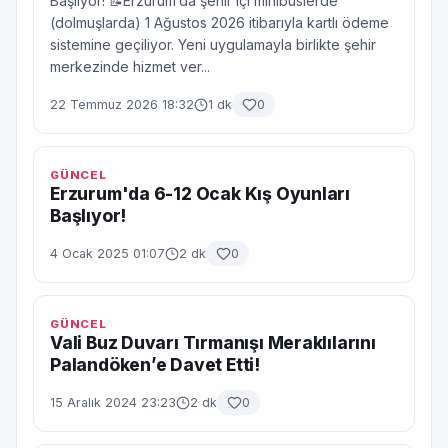
Başlıyor! 📝Erzurum’da şehir içi minibüslerde
(dolmuşlarda) 1 Ağustos 2026 itibarıyla kartlı ödeme
sistemine geçiliyor. Yeni uygulamayla birlikte şehir
merkezinde hizmet ver...
22 Temmuz 2026 18:32
1 dk
0
GÜNCEL
Erzurum'da 6-12 Ocak Kış Oyunları
Başlıyor!
4 Ocak 2025 01:07
2 dk
0
GÜNCEL
Vali Buz Duvarı Tırmanışı Meraklılarını
Palandöken’e Davet Etti!
15 Aralık 2024 23:23
2 dk
0