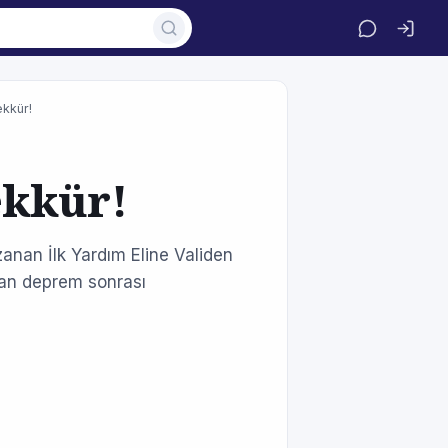
ekkür!
ekkür!
nan İlk Yardım Eline Validen
nan deprem sonrası