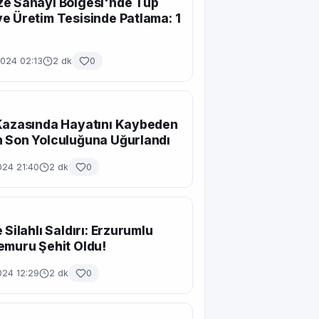
e Sanayi Bölgesi'nde Tüp
e Üretim Tesisinde Patlama: 1
2024 02:13
2 dk
0
Kazasında Hayatını Kaybeden
 Son Yolculuğuna Uğurlandı
024 21:40
2 dk
0
 Silahlı Saldırı: Erzurumlu
emuru Şehit Oldu!
024 12:29
2 dk
0