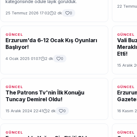
kategorisinde ödüle layık görüldük.
22 Temmuz
25 Temmuz 2026 17:02
2 dk
0
GÜNCEL
GÜNCEL
Erzurum'da 6-12 Ocak Kış Oyunları
Vali Bu
Başlıyor!
Meraklı
Etti!
4 Ocak 2025 01:07
2 dk
0
15 Aralık 
GÜNCEL
GÜNCEL
The Patrons Tv'nin İlk Konuğu
Erzurum
Tuncay Demirel Oldu!
Gazetes
15 Aralık 2024 22:41
2 dk
0
16 Kasım 
GÜNCEL
GÜNCEL