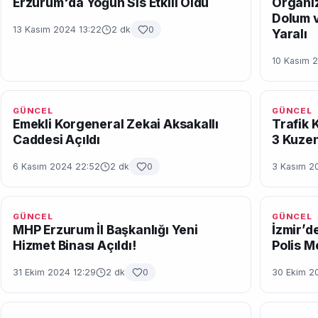
Erzurum'da Yoğun Sis Etkili Oldu
Organiz
Dolum v
13 Kasım 2024 13:22
2 dk
0
Yaralı
10 Kasım 
GÜNCEL
GÜNCEL
Emekli Korgeneral Zekai Aksakallı
Trafik 
Caddesi Açıldı
3 Kuzen
6 Kasım 2024 22:52
2 dk
0
3 Kasım 2
GÜNCEL
GÜNCEL
MHP Erzurum İl Başkanlığı Yeni
İzmir’de
Hizmet Binası Açıldı!
Polis M
31 Ekim 2024 12:29
2 dk
0
30 Ekim 2