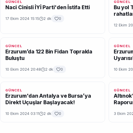
GÜNCEL
GÜNCEL
Naci Cinisli İYİ Parti'den İstifa Etti
Bu yol 
rahatla
17 Ekim 2024 15:15
2 dk
0
12 Ekim 20
GÜNCEL
GÜNCEL
Erzurum’da 122 Bin Fidan Toprakla
Erzurum
Buluştu
Uyarısı
10 Ekim 2024 20:48
2 dk
0
10 Ekim 20
GÜNCEL
GÜNCEL
Erzurum'dan Antalya ve Bursa’ya
Altınok'
Direkt Uçuşlar Başlayacak!
Raporu
10 Ekim 2024 03:11
2 dk
0
3 Ekim 20