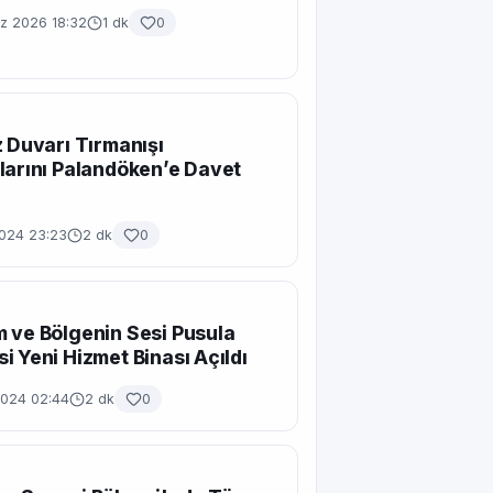
 2026 18:32
1 dk
0
z Duvarı Tırmanışı
larını Palandöken’e Davet
2024 23:23
2 dk
0
 ve Bölgenin Sesi Pusula
i Yeni Hizmet Binası Açıldı
2024 02:44
2 dk
0