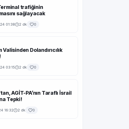
Terminal trafiğinin
masını sağlayacak
24 01:38
2 dk
0
 Valisinden Dolandırıcılık
!
24 03:15
2 dk
0
tan, AGİT-PA’nın Taraflı İsrail
na Tepki!
24 16:32
2 dk
0