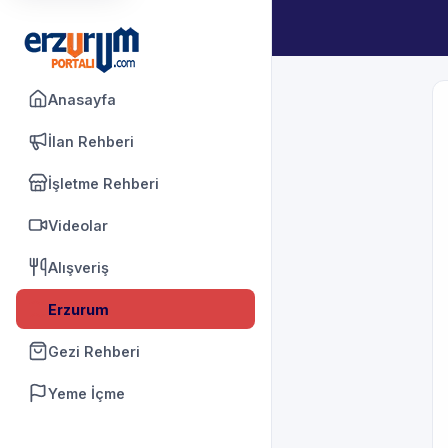
Anasayfa
İlan Rehberi
İşletme Rehberi
Videolar
Alışveriş
Erzurum
Gezi Rehberi
Yeme İçme