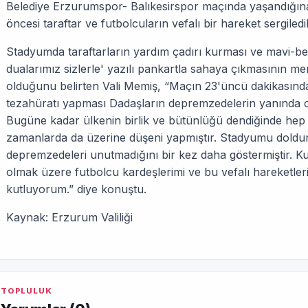
Belediye Erzurumspor- Balıkesirspor maçında yaşandığın
öncesi taraftar ve futbolcuların vefalı bir hareket sergiledi
Stadyumda taraftarların yardım çadırı kurması ve mavi-bey
dualarımız sizlerle' yazılı pankartla sahaya çıkmasının me
olduğunu belirten Vali Memiş, “Maçın 23'üncü dakikasında 
tezahüratı yapması Dadaşların depremzedelerin yanında old
Bugüne kadar ülkenin birlik ve bütünlüğü dendiğinde hep
zamanlarda da üzerine düşeni yapmıştır. Stadyumu doldu
depremzedeleri unutmadığını bir kez daha göstermiştir. 
olmak üzere futbolcu kardeşlerimi ve bu vefalı hareketle
kutluyorum.” diye konuştu.
Kaynak: Erzurum Valiliği
TOPLULUK