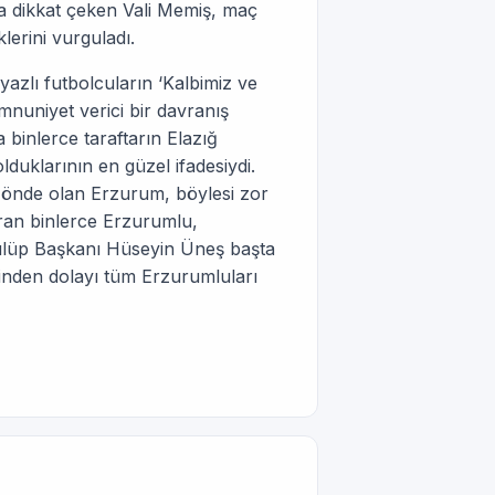
a dikkat çeken Vali Memiş, maç
klerini vurguladı.
azlı futbolcuların ‘Kalbimiz ve
mnuniyet verici bir davranış
binlerce taraftarın Elazığ
uklarının en güzel ifadesiydi.
 önde olan Erzurum, böylesi zor
ran binlerce Erzurumlu,
Kulüp Başkanı Hüseyin Üneş başta
rinden dolayı tüm Erzurumluları