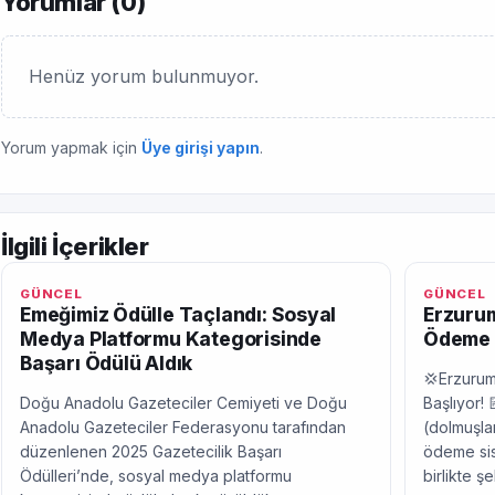
Yorumlar (
0
)
Henüz yorum bulunmuyor.
Yorum yapmak için
Üye girişi yapın
.
İlgili İçerikler
GÜNCEL
GÜNCEL
Emeğimiz Ödülle Taçlandı: Sosyal
Erzurum
Medya Platformu Kategorisinde
Ödeme 
Başarı Ödülü Aldık
💢Erzurum
Doğu Anadolu Gazeteciler Cemiyeti ve Doğu
Başlıyor! 
Anadolu Gazeteciler Federasyonu tarafından
(dolmuşlar
düzenlenen 2025 Gazetecilik Başarı
ödeme sis
Ödülleri’nde, sosyal medya platformu
birlikte ş