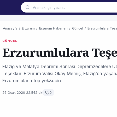
Anasayfa
/
Erzurum
/
Erzurum Haberleri
/
Güncel
/
Erzurumlulara Teş
GÜNCEL
Erzurumlulara Teş
Elazığ ve Malatya Depremi Sonrası Depremzedelere Uza
Teşekkür! Erzurum Valisi Okay Memiş, Elazığ'da yaşa
Erzurumluların top yek&ucirc...
26 Ocak 2020 22:54
2 dk
0