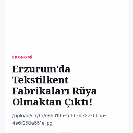
EKONOMİ
Erzurum'da
Tekstilkent
Fabrikaları Rüya
Olmaktan Çıktı!
/upload/sayfa/e85d1ffa-fc6b-4737-bbaa-
4e6f258a661e.jpg