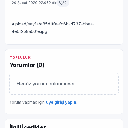
20 Şubat 2020 22:06
2 dk
0
/upload/sayfa/e85d1ffa-fc6b-4737-bbaa-
4e6f258a661e.jpg
TOPLULUK
Yorumlar (
0
)
Henüz yorum bulunmuyor.
Yorum yapmak için
Üye girişi yapın
.
İlgili İçerikler