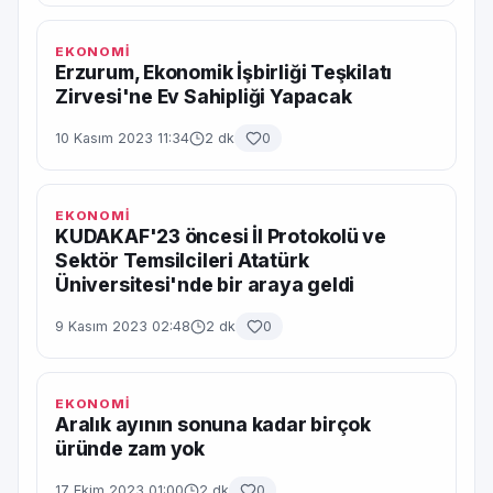
EKONOMİ
Erzurum, Ekonomik İşbirliği Teşkilatı
Zirvesi'ne Ev Sahipliği Yapacak
10 Kasım 2023 11:34
2 dk
0
EKONOMİ
KUDAKAF'23 öncesi İl Protokolü ve
Sektör Temsilcileri Atatürk
Üniversitesi'nde bir araya geldi
9 Kasım 2023 02:48
2 dk
0
EKONOMİ
Aralık ayının sonuna kadar birçok
üründe zam yok
17 Ekim 2023 01:00
2 dk
0