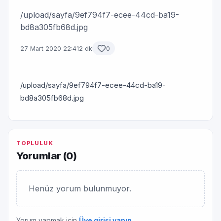
/upload/sayfa/9ef794f7-ecee-44cd-ba19-
bd8a305fb68d.jpg
27 Mart 2020 22:41
2 dk
0
/upload/sayfa/9ef794f7-ecee-44cd-ba19-
bd8a305fb68d.jpg
TOPLULUK
Yorumlar (
0
)
Henüz yorum bulunmuyor.
Yorum yapmak için
Üye girişi yapın
.