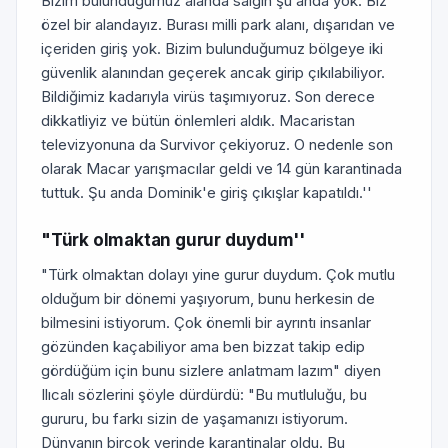
Bizim bulunduğumuz alanda salgın şu anda yok. Biz
özel bir alandayız. Burası milli park alanı, dışarıdan ve
içeriden giriş yok. Bizim bulunduğumuz bölgeye iki
güvenlik alanından geçerek ancak girip çıkılabiliyor.
Bildiğimiz kadarıyla virüs taşımıyoruz. Son derece
dikkatliyiz ve bütün önlemleri aldık. Macaristan
televizyonuna da Survivor çekiyoruz. O nedenle son
olarak Macar yarışmacılar geldi ve 14 gün karantinada
tuttuk. Şu anda Dominik'e giriş çıkışlar kapatıldı.''
"Türk olmaktan gurur duydum''
"Türk olmaktan dolayı yine gurur duydum. Çok mutlu
olduğum bir dönemi yaşıyorum, bunu herkesin de
bilmesini istiyorum. Çok önemli bir ayrıntı insanlar
gözünden kaçabiliyor ama ben bizzat takip edip
gördüğüm için bunu sizlere anlatmam lazım" diyen
Ilıcalı sözlerini şöyle dürdürdü: "Bu mutluluğu, bu
gururu, bu farkı sizin de yaşamanızı istiyorum.
Dünyanın birçok yerinde karantinalar oldu. Bu