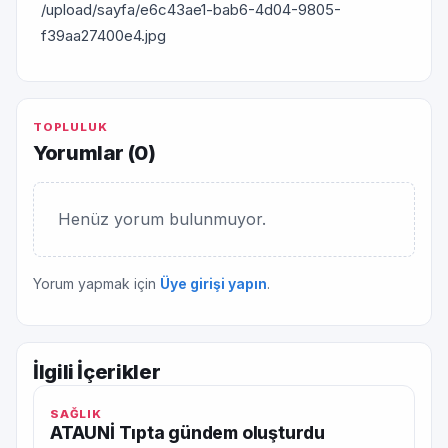
/upload/sayfa/e6c43ae1-bab6-4d04-9805-
f39aa27400e4.jpg
TOPLULUK
Yorumlar (
0
)
Henüz yorum bulunmuyor.
Yorum yapmak için
Üye girişi yapın
.
İlgili İçerikler
SAĞLIK
ATAUNİ Tıpta gündem oluşturdu