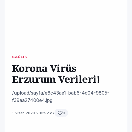
SAĞLIK
Korona Virüs
Erzurum Verileri!
/upload/sayfa/e6c43ae1-bab6-4d04-9805-
f39aa27400e4.jpg
1 Nisan 2020 23:29
2 dk
0