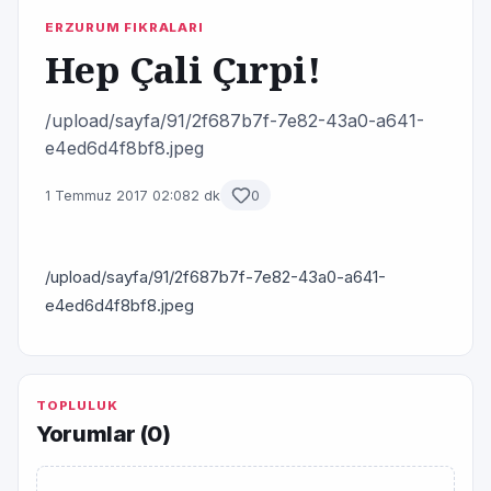
ERZURUM FIKRALARI
Hep Çali Çırpi!
/upload/sayfa/91/2f687b7f-7e82-43a0-a641-
e4ed6d4f8bf8.jpeg
1 Temmuz 2017 02:08
2 dk
0
/upload/sayfa/91/2f687b7f-7e82-43a0-a641-
e4ed6d4f8bf8.jpeg
TOPLULUK
Yorumlar (
0
)