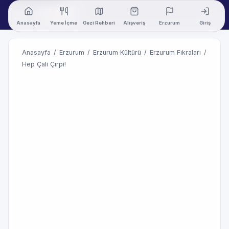
Anasayfa
Yeme İçme
Gezi Rehberi
Alışveriş
Erzurum
Giriş
Anasayfa
/
Erzurum
/
Erzurum Kültürü
/
Erzurum Fıkraları
/
Hep Çali Çırpi!