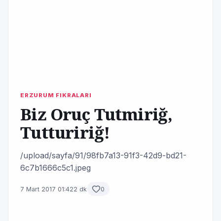
ERZURUM FIKRALARI
Biz Oruç Tutmiriğ,
Tuttuririğ!
/upload/sayfa/91/98fb7a13-91f3-42d9-bd21-
6c7b1666c5c1.jpeg
7 Mart 2017 01:42
2 dk
0