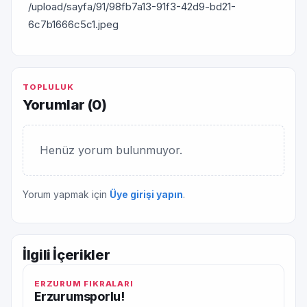
/upload/sayfa/91/98fb7a13-91f3-42d9-bd21-
6c7b1666c5c1.jpeg
TOPLULUK
Yorumlar (
0
)
Henüz yorum bulunmuyor.
Yorum yapmak için
Üye girişi yapın
.
İlgili İçerikler
ERZURUM FIKRALARI
Erzurumsporlu!