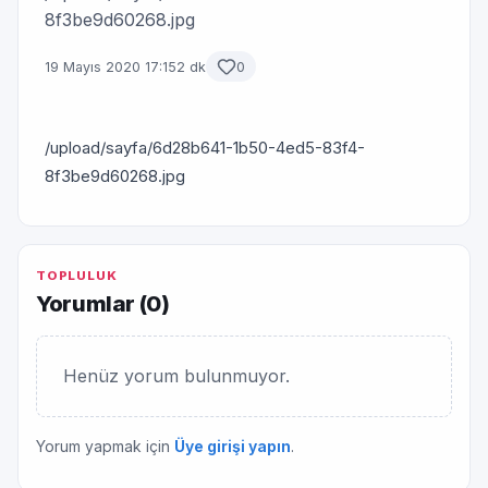
8f3be9d60268.jpg
19 Mayıs 2020 17:15
2 dk
0
/upload/sayfa/6d28b641-1b50-4ed5-83f4-
8f3be9d60268.jpg
TOPLULUK
Yorumlar (
0
)
Henüz yorum bulunmuyor.
Yorum yapmak için
Üye girişi yapın
.